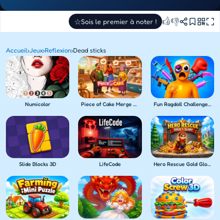
👍
👎
☆
Sois le premier à noter !
Accueil
›
Jeux
›
Reflexion
›
Dead sticks
Numicolor
Piece of Cake Merge & Bake
Fun Ragdoll Challenge! Mini Games Collection!
Slide Blocks 3D
LifeCode
Hero Rescue Gold Glory