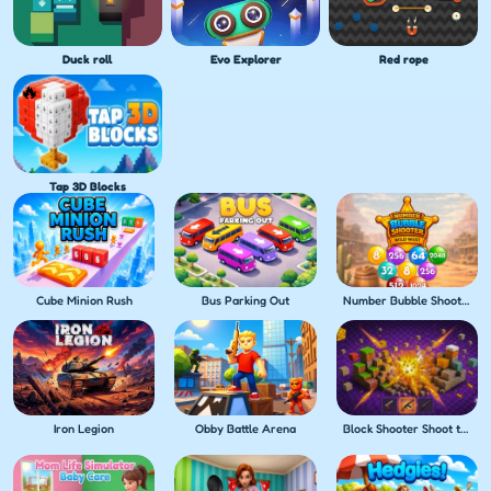
Duck roll
Evo Explorer
Red rope
Tap 3D Blocks
Cube Minion Rush
Bus Parking Out
Number Bubble Shooter Wild West
Iron Legion
Obby Battle Arena
Block Shooter Shoot the Blocks!