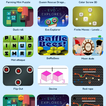
Farming Mini Puzzle
Queen Rescue Dragon puzzle
Color Screw 3D
Duck roll
Evo Explorer
Finite Moves - Levels Pack
BaffleBees
Moon dude
Mot attaque
Flip Out
Devine
Red rope