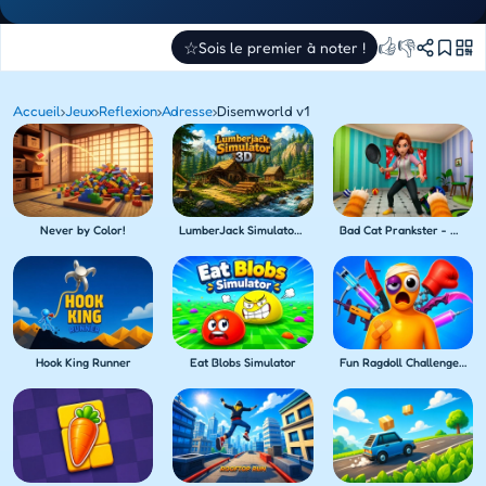
👍
👎
☆
Sois le premier à noter !
Accueil
›
Jeux
›
Reflexion
›
Adresse
›
Disemworld v1
Never by Color!
LumberJack Simulator 3D
Bad Cat Prankster - Mom's Return
Hook King Runner
Eat Blobs Simulator
Fun Ragdoll Challenge! Mini Games Collection!