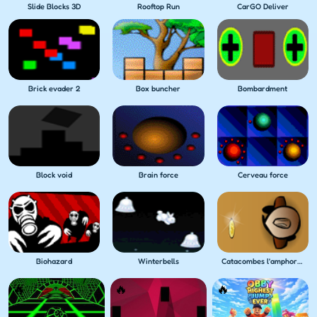
Slide Blocks 3D
Rooftop Run
CarGO Deliver
Brick evader 2
Box buncher
Bombardment
Block void
Brain force
Cerveau force
Biohazard
Winterbells
Catacombes l'amphora perdu