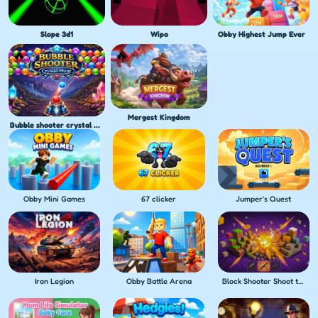
Slope 3d1
Wipo
Obby Highest Jump Ever
Mergest Kingdom
Bubble shooter crystal hunt
Obby Mini Games
67 clicker
Jumper's Quest
Iron Legion
Obby Battle Arena
Block Shooter Shoot the Blocks!