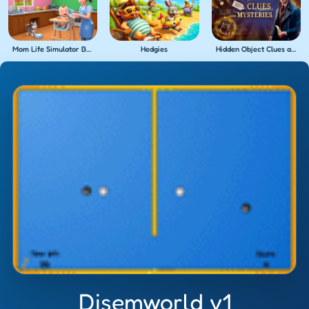
Mom Life Simulator Baby Care
Hedgies
Hidden Object Clues and Mysteries
Disemworld v1