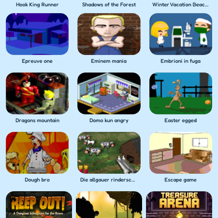
Hook King Runner
Shadows of the Forest
Winter Vacation Beach Games
Epreuve one
Eminem mania
Embrioni in fuga
Dragons mountain
Domo kun angry
Easter egged
Dough bro
Die allgauer rinderschlacht
Escape game