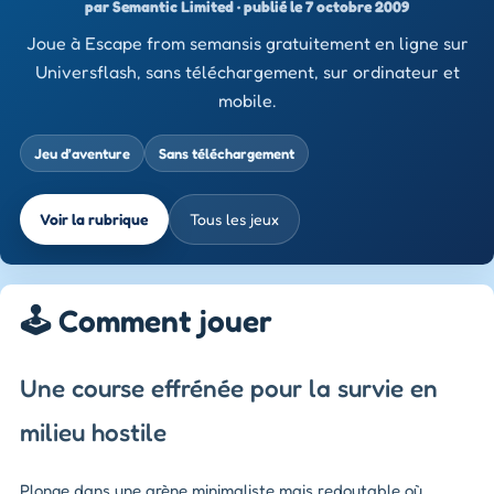
par Semantic Limited · publié le 7 octobre 2009
Joue à Escape from semansis gratuitement en ligne sur
Universflash, sans téléchargement, sur ordinateur et
mobile.
Jeu d’aventure
Sans téléchargement
Voir la rubrique
Tous les jeux
🕹️ Comment jouer
Une course effrénée pour la survie en
milieu hostile
Plonge dans une arène minimaliste mais redoutable où