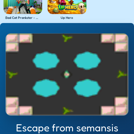
Bad Cat Prankster - Mom's Return
Up Hero
Escape from semansis