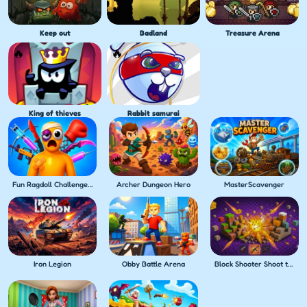
Keep out
Badland
Treasure Arena
King of thieves
Rabbit samurai
Fun Ragdoll Challenge! Mini Games Collection!
Archer Dungeon Hero
MasterScavenger
Iron Legion
Obby Battle Arena
Block Shooter Shoot the Blocks!