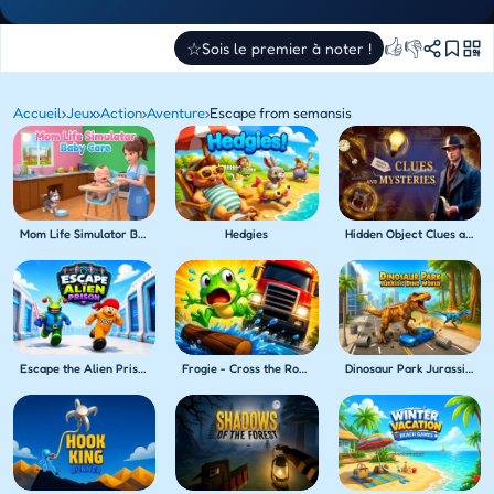
👍
👎
☆
Sois le premier à noter !
Accueil
›
Jeux
›
Action
›
Aventure
›
Escape from semansis
Mom Life Simulator Baby Care
Hedgies
Hidden Object Clues and Mysteries
Escape the Alien Prison
Frogie - Cross the Roads
Dinosaur Park Jurassic Dino World