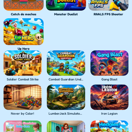
Catch de machos
Monster Duelist
RIVALS FPS Shooter
Up Hero
Soldier Combat Strike
Combat Guardian Under Attack
Gang Blast
Never by Color!
LumberJack Simulator 3D
Iron Legion