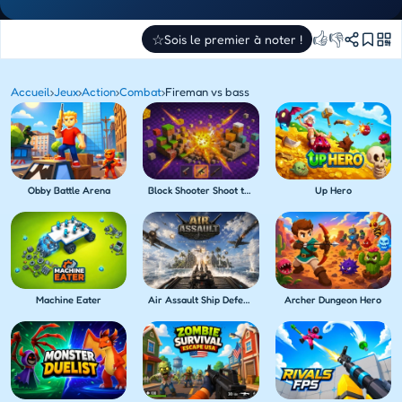
👍
👎
☆
Sois le premier à noter !
Accueil
›
Jeux
›
Action
›
Combat
›
Fireman vs bass
Obby Battle Arena
Block Shooter Shoot the Blocks!
Up Hero
Machine Eater
Air Assault Ship Defense
Archer Dungeon Hero