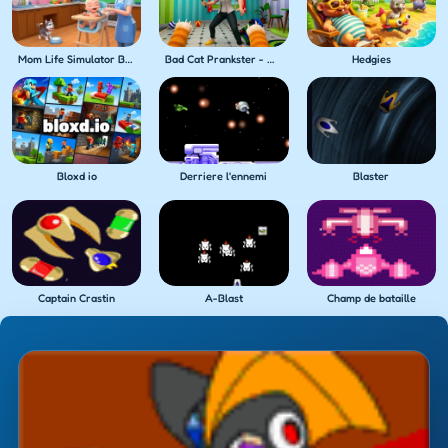
Mom Life Simulator Baby Care
Bad Cat Prankster - Mom's Return
Hedgies
Bloxd io
Derriere l'ennemi
Blaster
Captain Crastin
A-Blast
Champ de bataille