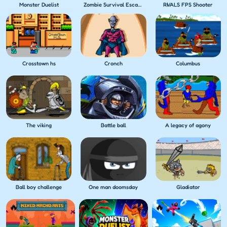
Monster Duelist
Zombie Survival Escape USA
RIVALS FPS Shooter
Crosstown hs
Cronch
Columbus
The viking
Battle ball
A legacy of agony
Ball boy challenge
One man doomsday
Gladiator