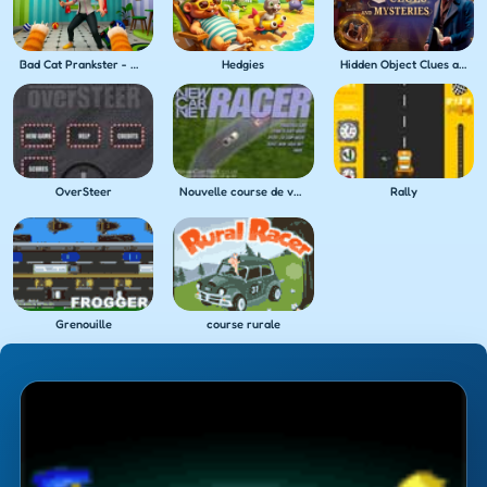
Bad Cat Prankster - Mom's Return
Hedgies
Hidden Object Clues and Mysteries
OverSteer
Nouvelle course de voiture
Rally
Grenouille
course rurale