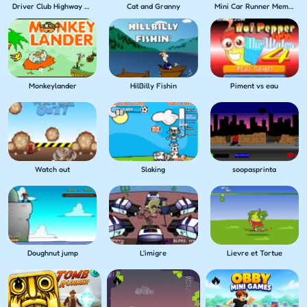
Driver Club Highway Racing
Cat and Granny
Mini Car Runner Meme Games
Monkeylander
HilBilly Fishin
Piment vs eau
Watch out
Slaking
soopasprinta
Doughnut jump
L'imigre
Lievre et Tortue