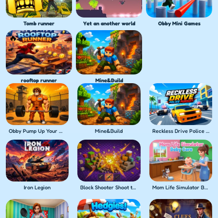
Tomb runner
Yet an another world
Obby Mini Games
rooftop runner
Mine&Build
Obby Pump Up Your Muscles! 1 per second
Mine&Build
Reckless Drive Police Pursuit
Iron Legion
Block Shooter Shoot the Blocks!
Mom Life Simulator Baby Care