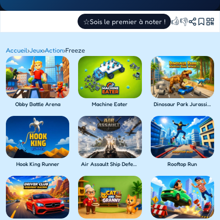
👍
👎
☆
Sois le premier à noter !
Accueil
›
Jeux
›
Action
›
Freeze
Obby Battle Arena
Machine Eater
Dinosaur Park Jurassic Dino World
Hook King Runner
Air Assault Ship Defense
Rooftop Run