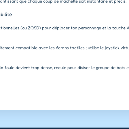
rantissant que chaque coup de machette soit instantané et précis.
ilité
ectionnelles (ou ZQSD) pour déplacer ton personnage et la touche 
tement compatible avec les écrans tactiles ; utilise le joystick virt
 la foule devient trop dense, recule pour diviser le groupe de bots e