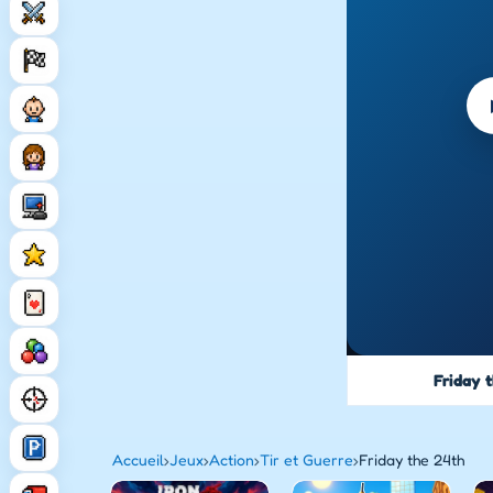
Friday 
Accueil
›
Jeux
›
Action
›
Tir et Guerre
›
Friday the 24th