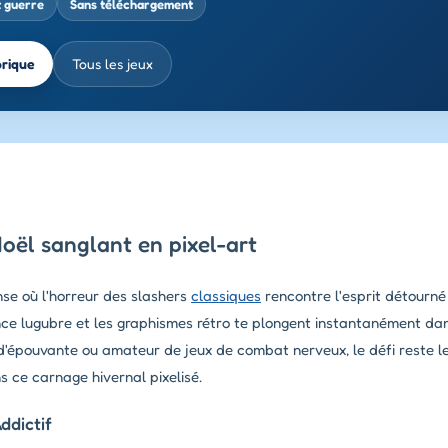
t guerre
Sans téléchargement
brique
Tous les jeux
ël sanglant en pixel-art
nse où l'horreur des slashers
classiques
rencontre l'esprit détourné
ance lugubre et les graphismes rétro te plongent instantanément da
ms d'épouvante ou amateur de jeux de combat nerveux, le défi reste 
ns ce carnage hivernal pixelisé.
ddictif