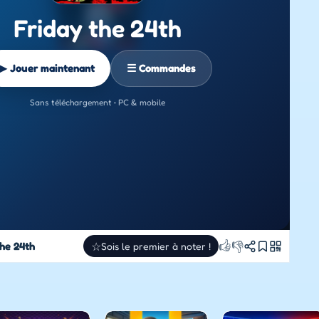
Friday the 24th
▶ Jouer maintenant
☰ Commandes
Sans téléchargement • PC & mobile
👍
👎
the 24th
☆
Sois le premier à noter !