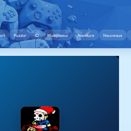
ort
Puzzle
IO
Multijoueur
Aventure
Nouveaux