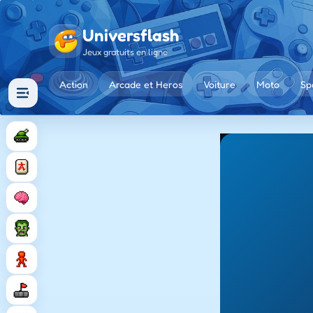
Universflash
Jeux gratuits en ligne
Action
Arcade et Heros
Voiture
Moto
Sp