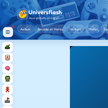
Universflash
Jeux gratuits en ligne
Action
Arcade et Heros
Voiture
Moto
Sp