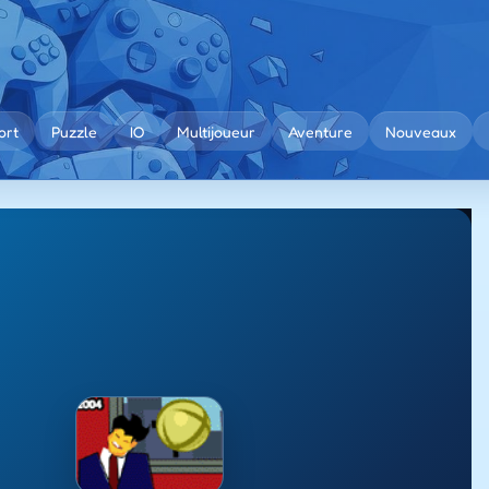
ort
Puzzle
IO
Multijoueur
Aventure
Nouveaux