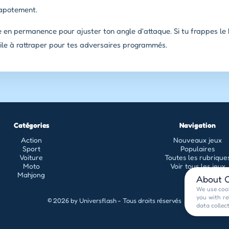
tapotement.
 en permanence pour ajuster ton angle d'attaque. Si tu frappes le
ficile à rattraper pour tes adversaires programmés.
Catégories
Navigation
Action
Nouveaux jeux
Sport
Populaires
Voiture
Toutes les rubrique
Moto
Voir tous les jeux
Mahjong
About C
We use cook
you with re
© 2026 by Universflash - Tous droits réservés
data collec