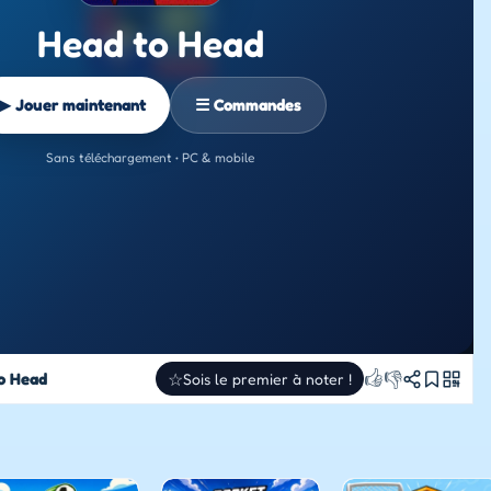
Head to Head
▶ Jouer maintenant
☰ Commandes
Sans téléchargement • PC & mobile
👍
👎
o Head
☆
Sois le premier à noter !