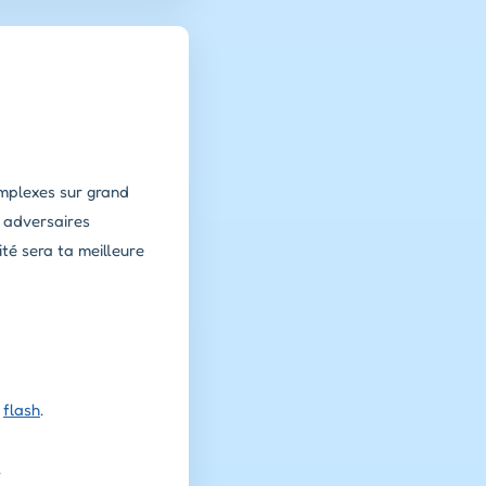
omplexes sur grand
s adversaires
té sera ta meilleure
t
flash
.
.