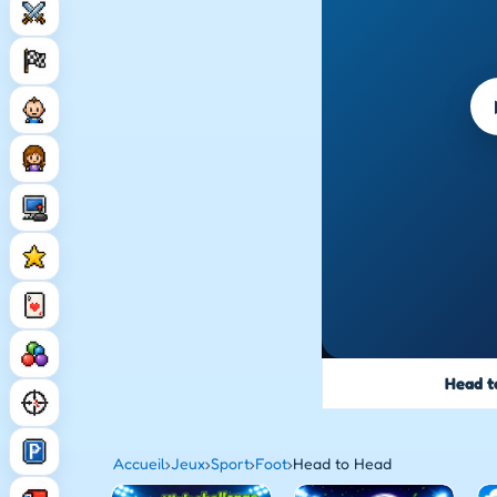
Head t
Accueil
›
Jeux
›
Sport
›
Foot
›
Head to Head