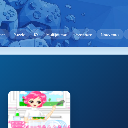
ort
Puzzle
IO
Multijoueur
Aventure
Nouveaux