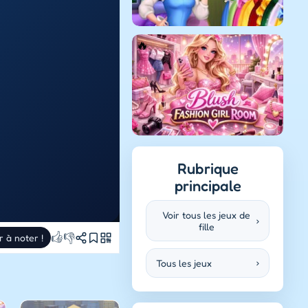
Rubrique
principale
Voir tous les jeux de
›
fille
👍
👎
r à noter !
Tous les jeux
›