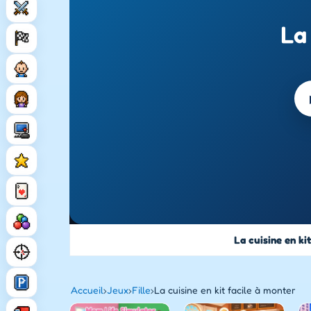
La 
La cuisine en ki
Accueil
›
Jeux
›
Fille
›
La cuisine en kit facile à monter