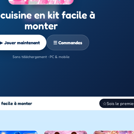
cuisine en kit facile à
monter
▶ Jouer maintenant
☰ Commandes
Sans téléchargement • PC & mobile
t facile à monter
☆
Sois le premie