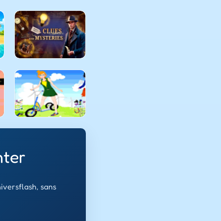
nter
iversflash, sans