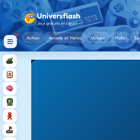
Universflash
Jeux gratuits en ligne
Action
Arcade et Heros
Voiture
Moto
Sp