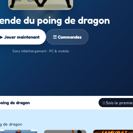
gende du poing de dragon
▶ Jouer maintenant
☰ Commandes
Sans téléchargement • PC & mobile
poing de dragon
☆
Sois le premie
g de dragon