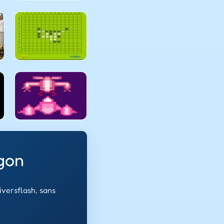
gon
versflash, sans