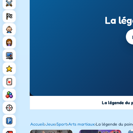
La lé
La légende du 
Accueil
›
Jeux
›
Sport
›
Arts martiaux
›
La légende du poin