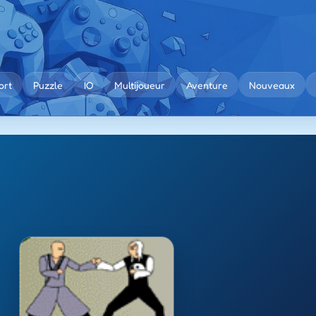
ort
Puzzle
IO
Multijoueur
Aventure
Nouveaux