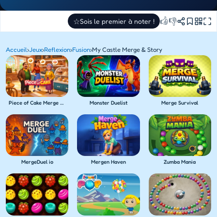
👍
👎
☆
Sois le premier à noter !
Accueil
›
Jeux
›
Reflexion
›
Fusion
›
My Castle Merge & Story
Piece of Cake Merge & Bake
Monster Duelist
Merge Survival
MergeDuel io
Mergen Haven
Zumba Mania