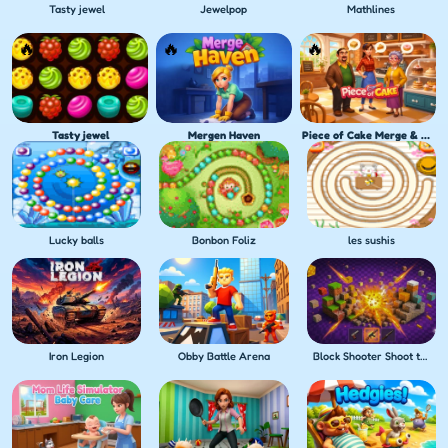
Tasty jewel
Jewelpop
Mathlines
Tasty jewel
Mergen Haven
Piece of Cake Merge & Bake
Lucky balls
Bonbon Foliz
les sushis
Iron Legion
Obby Battle Arena
Block Shooter Shoot the Blocks!