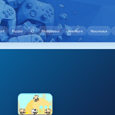
ort
Puzzle
IO
Multijoueur
Aventure
Nouveaux