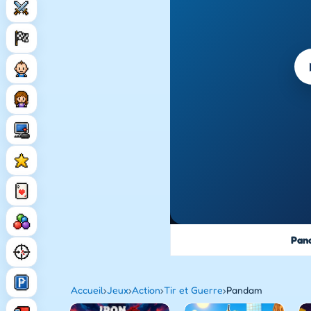
Pan
Accueil
›
Jeux
›
Action
›
Tir et Guerre
›
Pandam