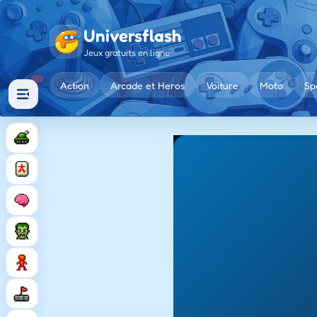
Universflash
Jeux gratuits en ligne
Action
Arcade et Heros
Voiture
Moto
Sp