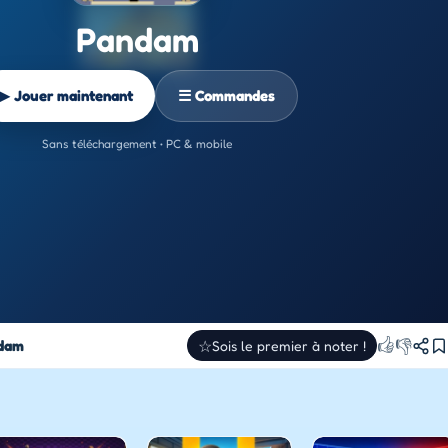
Pandam
▶ Jouer maintenant
☰ Commandes
Sans téléchargement • PC & mobile
👍
👎
dam
☆
Sois le premier à noter !