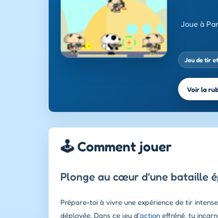
Joue à Pan
Jeu de tir e
Voir la ru
🕹️ Comment jouer
Plonge au cœur d'une bataille 
Prépare-toi à vivre une expérience de tir inten
déployée. Dans ce jeu d'
action
effréné, tu incar