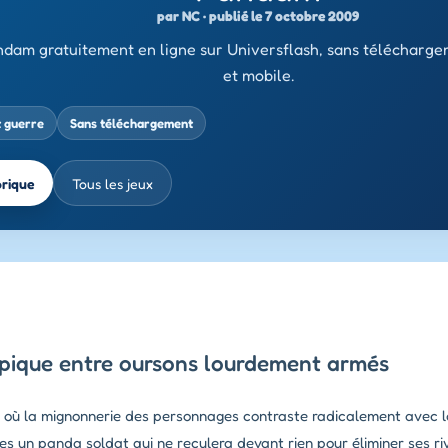
par NC · publié le 7 octobre 2009
dam gratuitement en ligne sur Universflash, sans télécharge
et mobile.
t guerre
Sans téléchargement
brique
Tous les jeux
épique entre oursons lourdement armés
se où la mignonnerie des personnages contraste radicalement avec 
nes un panda soldat qui ne reculera devant rien pour éliminer ses r