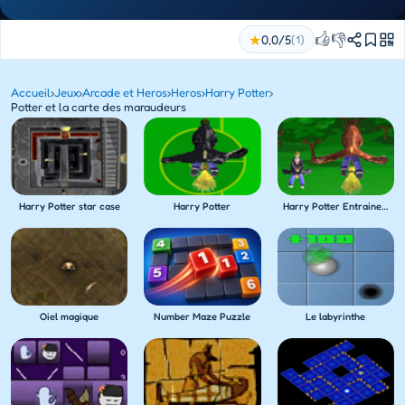
👍
👎
★
0,0/5
(1)
Accueil
›
Jeux
›
Arcade et Heros
›
Heros
›
Harry Potter
›
Potter et la carte des maraudeurs
Harry Potter star case
Harry Potter
Harry Potter Entrainement de Gardiens
Le labyrinthe
Oiel magique
Number Maze Puzzle