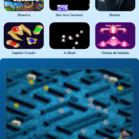
Bloxd io
Derriere l'ennemi
Blaster
Captain Crastin
A-Blast
Champ de bataille