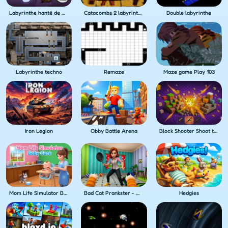
Labyrinthe hanté de miroir
Catacombs 2 labyrinth of death
Double labyrinthe
Labyrinthe techno
Remaze
Maze game Play 103
Iron Legion
Obby Battle Arena
Block Shooter Shoot the Blocks!
Mom Life Simulator Baby Care
Bad Cat Prankster - Mom's Return
Hedgies