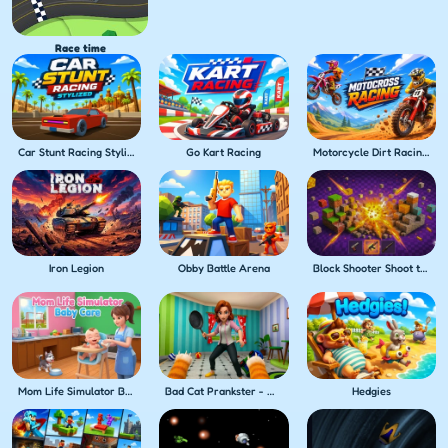
Race time
Car Stunt Racing Stylized
Go Kart Racing
Motorcycle Dirt Racing Multiplayer
Iron Legion
Obby Battle Arena
Block Shooter Shoot the Blocks!
Mom Life Simulator Baby Care
Bad Cat Prankster - Mom's Return
Hedgies