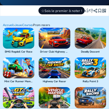
👍
👎
☆
Sois le premier à noter !
Accueil
›
Jeux
›
Course
›
Prom racers
BMG Ragdoll Car Race
Driver Club Highway Racing
Deadly Descent
Mini Car Runner Meme Games
Highway Car Racer
Rally Point 3