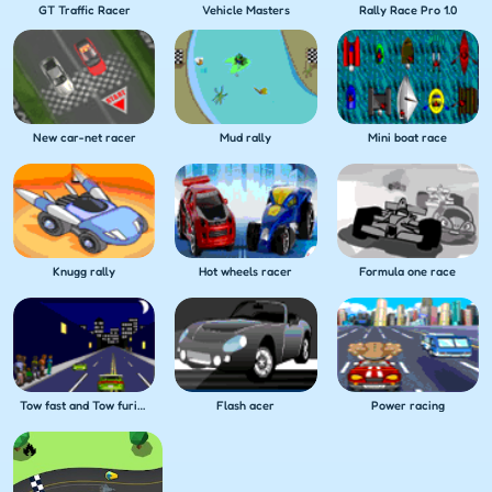
GT Traffic Racer
Vehicle Masters
Rally Race Pro 1.0
New car-net racer
Mud rally
Mini boat race
Knugg rally
Hot wheels racer
Formula one race
Tow fast and Tow furious
Flash acer
Power racing