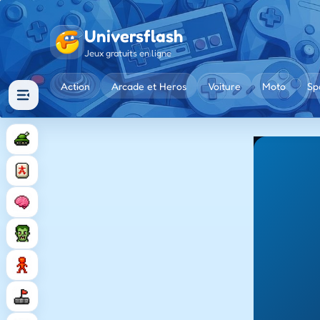
Universflash
Jeux gratuits en ligne
Action
Arcade et Heros
Voiture
Moto
Sp