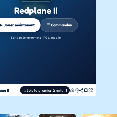
Redplane II
▶ Jouer maintenant
☰ Commandes
Sans téléchargement • PC & mobile
👍
👎
ane II
☆
Sois le premier à noter !