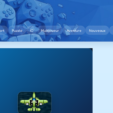
ort
Puzzle
IO
Multijoueur
Aventure
Nouveaux