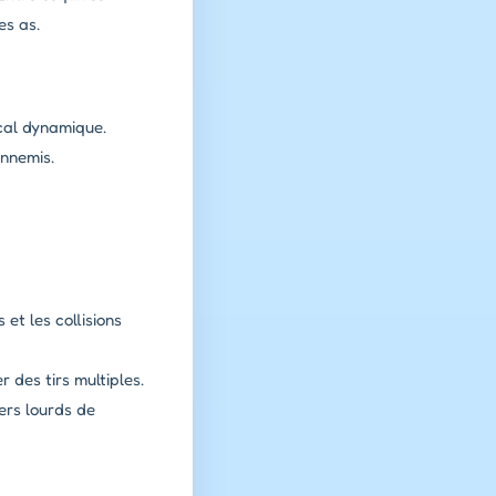
es as.
cal dynamique.
ennemis.
 et les collisions
 des tirs multiples.
ers lourds de