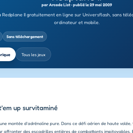
par Arcade List · publié le 29 mai 2009
 Redplane II gratuitement en ligne sur Universflash, sans tél
ordinateur et mobile.
Sans téléchargement
brique
Tous les jeux
t'em up survitaminé
 une montée d'adrénaline pure. Dans ce défi aérien de haute volée, 
 affronter des escadrilles entières de combattants impitoyables. 