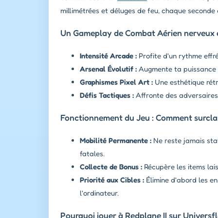
millimétrées et déluges de feu, chaque seconde 
Un Gameplay de Combat Aérien nerveux e
Intensité Arcade :
Profite d'un rythme effr
Arsenal Évolutif :
Augmente ta puissance de
Graphismes Pixel Art :
Une esthétique rétr
Défis Tactiques :
Affronte des adversaires 
Fonctionnement du Jeu : Comment surclas
Mobilité Permanente :
Ne reste jamais sta
fatales.
Collecte de Bonus :
Récupère les items lais
Priorité aux Cibles :
Élimine d'abord les en
l'ordinateur.
Pourquoi jouer à Redplane II sur Universf