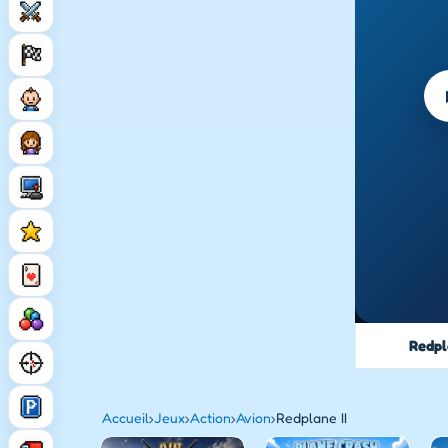
Redpl
Accueil
›
Jeux
›
Action
›
Avion
›
Redplane II