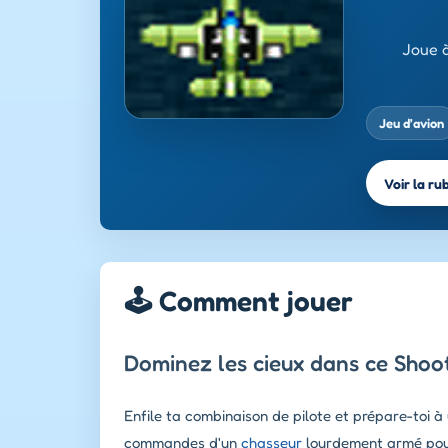
Joue à
Jeu d’avion
Voir la ru
🕹️ Comment jouer
Dominez les cieux dans ce Shoo
Enfile ta combinaison de pilote et prépare-toi à
commandes d'un
chasseur
lourdement armé pour