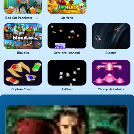
Bad Cat Prankster - Mom's Return
Up Hero
Bloxd io
Derriere l'ennemi
Blaster
Captain Crastin
A-Blast
Champ de bataille