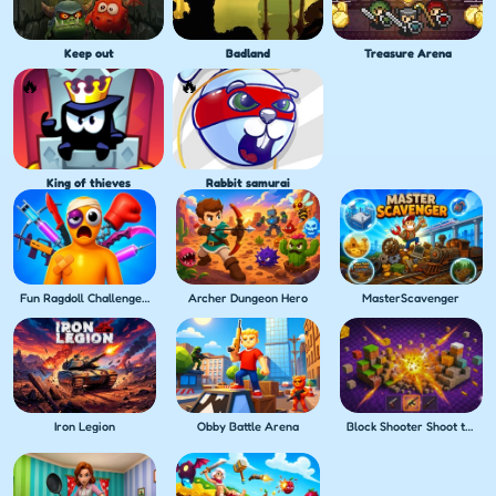
Keep out
Badland
Treasure Arena
King of thieves
Rabbit samurai
Fun Ragdoll Challenge! Mini Games Collection!
Archer Dungeon Hero
MasterScavenger
Iron Legion
Obby Battle Arena
Block Shooter Shoot the Blocks!