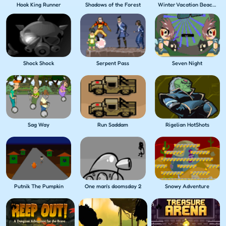
Hook King Runner
Shadows of the Forest
Winter Vacation Beach Games
Shock Shock
Serpent Pass
Seven Night
Sag Way
Run Saddam
Rigelian HotShots
Putnik The Pumpkin
One man's doomsday 2
Snowy Adventure