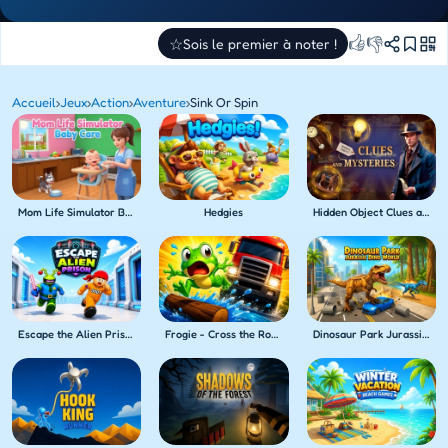
👍
👎
☆
Sois le premier à noter !
Accueil
›
Jeux
›
Action
›
Aventure
›
Sink Or Spin
Mom Life Simulator Baby Care
Hedgies
Hidden Object Clues and Mysteries
Escape the Alien Prison
Frogie - Cross the Roads
Dinosaur Park Jurassic Dino World