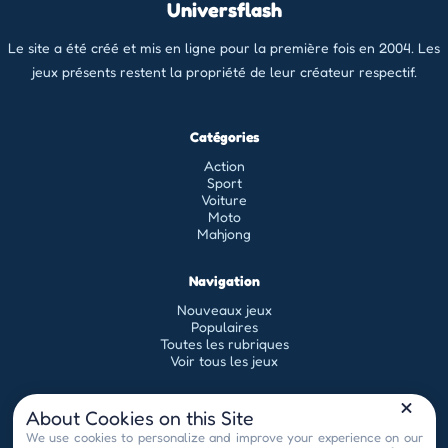
Universflash
Le site a été créé et mis en ligne pour la première fois en 2004. Les
jeux présents restent la propriété de leur créateur respectif.
Catégories
Action
Sport
Voiture
Moto
Mahjong
Navigation
Nouveaux jeux
Populaires
Toutes les rubriques
Voir tous les jeux
Légal
About Cookies on this Site
Conditions générales d'utilisation
We use cookies to personalize and improve your experience on our