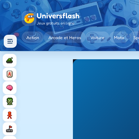
Universflash
Jeux gratuits en ligne
Action
Arcade et Heros
Voiture
Moto
Sp