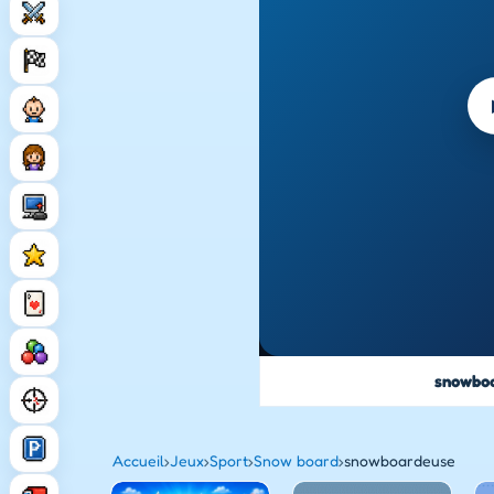
snowbo
Accueil
›
Jeux
›
Sport
›
Snow board
›
snowboardeuse