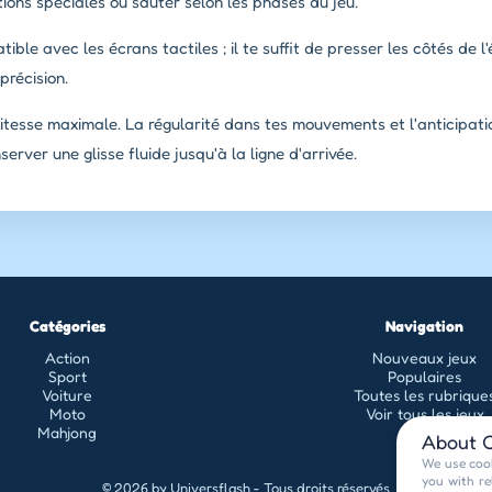
tions spéciales ou sauter selon les phases du jeu.
ble avec les écrans tactiles ; il te suffit de presser les côtés de l'é
précision.
tesse maximale. La régularité dans tes mouvements et l'anticipa
erver une glisse fluide jusqu'à la ligne d'arrivée.
Catégories
Navigation
Action
Nouveaux jeux
Sport
Populaires
Voiture
Toutes les rubrique
Moto
Voir tous les jeux
Mahjong
About C
We use cook
you with re
© 2026 by Universflash - Tous droits réservés