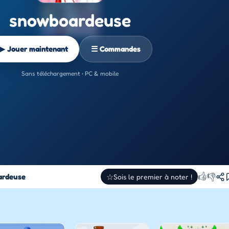
snowboardeuse
▶ Jouer maintenant
☰ Commandes
Sans téléchargement • PC & mobile
👍
👎
ardeuse
☆
Sois le premier à noter !