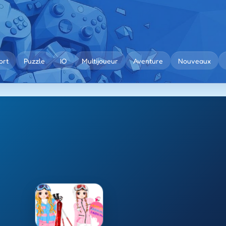
ort
Puzzle
IO
Multijoueur
Aventure
Nouveaux