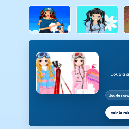
Joue à s
Jeu de sno
Voir la ru