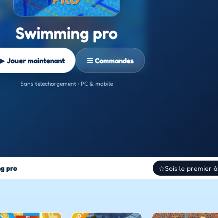
Swimming pro
▶ Jouer maintenant
☰ Commandes
Sans téléchargement • PC & mobile
g pro
☆
Sois le premier à