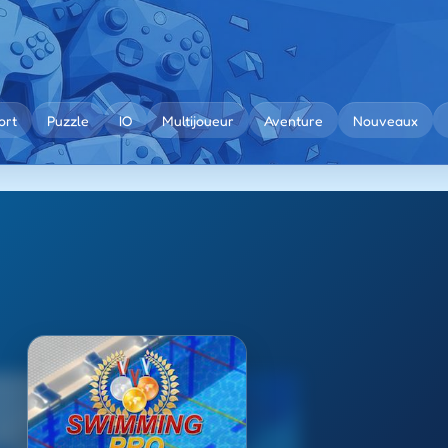
ort
Puzzle
IO
Multijoueur
Aventure
Nouveaux