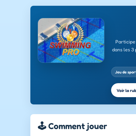
Participe
dans les 3 
Jeu de spor
Voir la ru
🕹️ Comment jouer