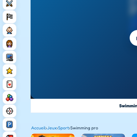
Swimmin
Accueil
›
Jeux
›
Sport
›
Swimming pro