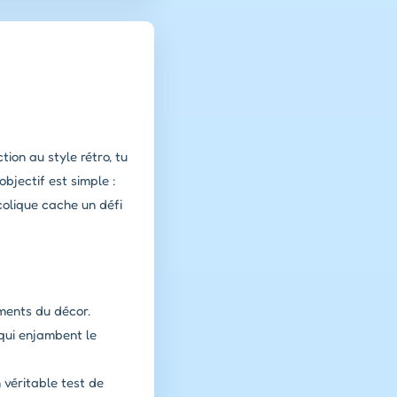
tion au style rétro, tu
bjectif est simple :
colique cache un défi
ments du décor.
 qui enjambent le
véritable test de