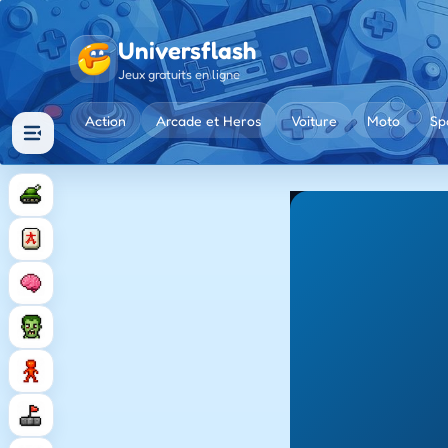
Universflash
Jeux gratuits en ligne
Action
Arcade et Heros
Voiture
Moto
Sp