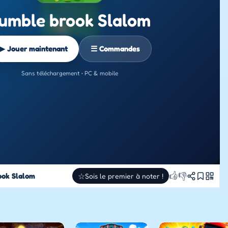
umble brook Slalom
▶ Jouer maintenant
☰ Commandes
Sans téléchargement • PC & mobile
👍
👎
ook Slalom
☆
Sois le premier à noter !