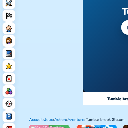
T
Tumble br
Accueil
›
Jeux
›
Action
›
Aventure
›
Tumble brook Slalom