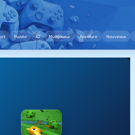
ort
Puzzle
IO
Multijoueur
Aventure
Nouveaux