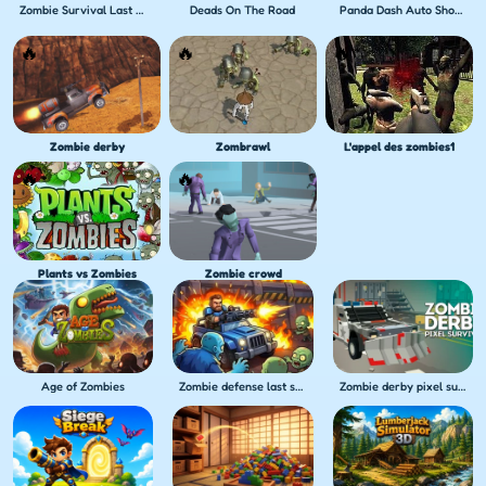
Zombie Survival Last Stand
Deads On The Road
Panda Dash Auto Shooting
Zombie derby
Zombrawl
L'appel des zombies1
Plants vs Zombies
Zombie crowd
Age of Zombies
Zombie defense last stand
Zombie derby pixel survival