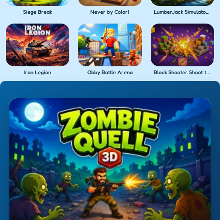
Siege Break
Never by Color!
LumberJack Simulator 3D
Iron Legion
Obby Battle Arena
Block Shooter Shoot the Blocks!