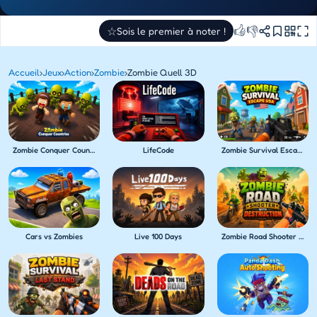
👍
👎
☆
Sois le premier à noter !
Accueil
›
Jeux
›
Action
›
Zombie
›
Zombie Quell 3D
Zombie Conquer Countries
LifeCode
Zombie Survival Escape USA
Cars vs Zombies
Live 100 Days
Zombie Road Shooter with Destruction