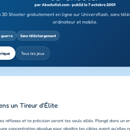
par Absolutist.com · publié le 7 octobre 2009
 3D Shooter gratuitement en ligne sur Universflash, sans tél
ordinateur et mobile.
t guerre
Sans téléchargement
brique
Tous les jeux
ns un Tireur d'Élite
s réflexes et ta précision seront tes seuls alliés. Plongé dans un 
 d'une concentration absolue pour abattre tes cibles avant qu'elles