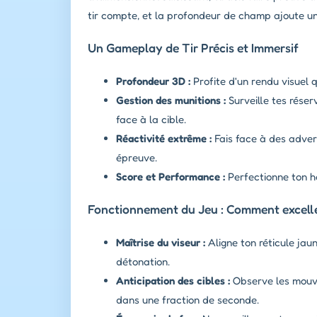
tir compte, et la profondeur de champ ajoute un
Un Gameplay de Tir Précis et Immersif
Profondeur 3D :
Profite d'un rendu visuel q
Gestion des munitions :
Surveille tes réser
face à la cible.
Réactivité extrême :
Fais face à des adver
épreuve.
Score et Performance :
Perfectionne ton ha
Fonctionnement du Jeu : Comment exceller
Maîtrise du viseur :
Aligne ton réticule jau
détonation.
Anticipation des cibles :
Observe les mouvem
dans une fraction de seconde.