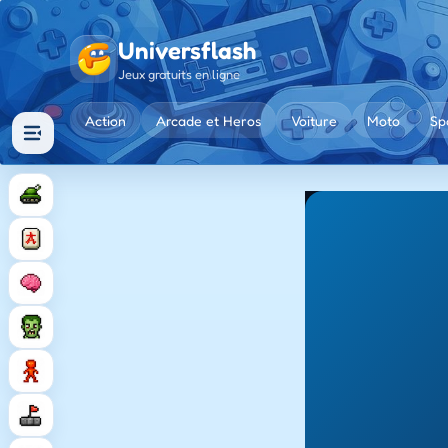
Universflash
Jeux gratuits en ligne
Action
Arcade et Heros
Voiture
Moto
Sp