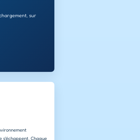
échargement, sur
environnement
 ne s'échappent. Chaque