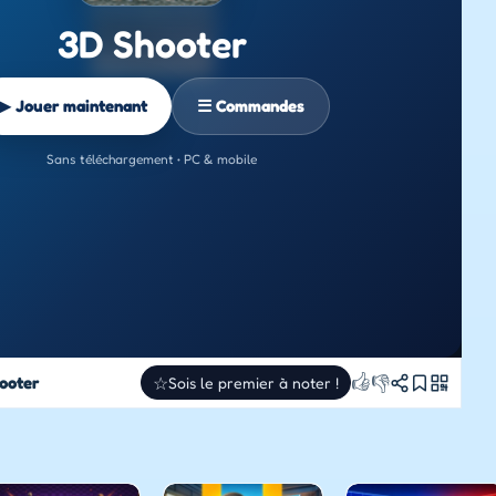
3D Shooter
▶ Jouer maintenant
☰ Commandes
Sans téléchargement • PC & mobile
👍
👎
ooter
☆
Sois le premier à noter !