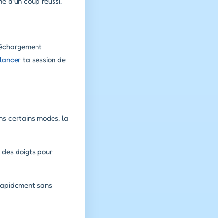
e d'un coup réussi.
éléchargement
lancer
ta session de
ans certains modes, la
t des doigts pour
 rapidement sans