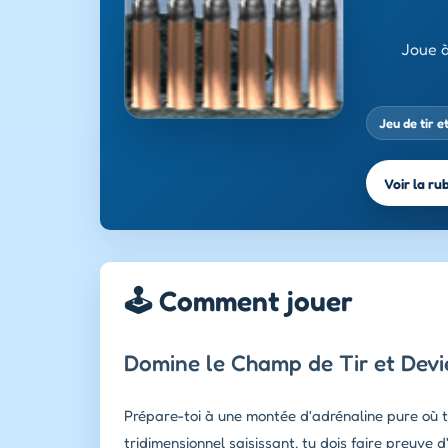
Joue à
Jeu de tir e
Voir la ru
🕹️ Comment jouer
Domine le Champ de Tir et Devie
Prépare-toi à une montée d'adrénaline pure où te
tridimensionnel saisissant, tu dois faire preuve