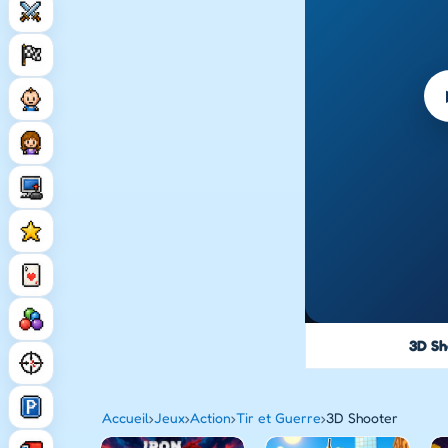
3D Sh
Accueil
›
Jeux
›
Action
›
Tir et Guerre
›
3D Shooter