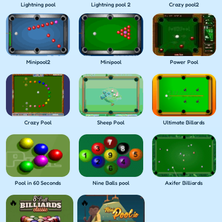
Lightning pool
Lightning pool 2
Crazy pool2
Minipool2
Minipool
Power Pool
Crazy Pool
Sheep Pool
Ultimate Billards
Pool in 60 Seconds
Nine Balls pool
Axifer Billiards