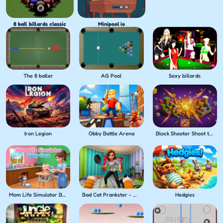
8 ball billards classic
Minipool io
The 8 baller
AG Pool
Sexy billards
Iron Legion
Obby Battle Arena
Block Shooter Shoot the Blocks!
Mom Life Simulator Baby Care
Bad Cat Prankster - Mom's Return
Hedgies