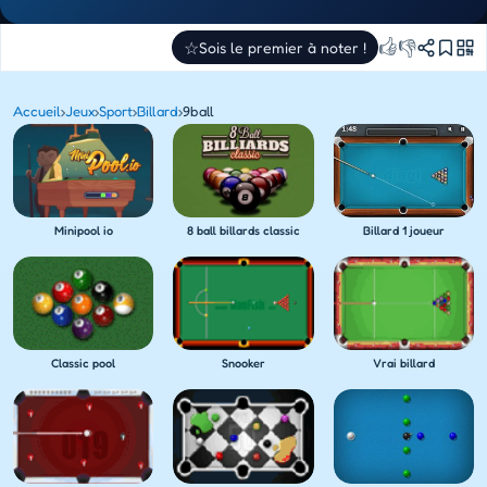
👍
👎
☆
Sois le premier à noter !
Accueil
›
Jeux
›
Sport
›
Billard
›
9ball
Minipool io
8 ball billards classic
Billard 1 joueur
Classic pool
Snooker
Vrai billard