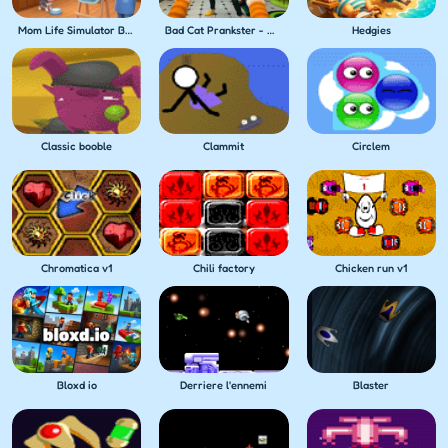
Mom Life Simulator Baby Care
Bad Cat Prankster - Mom's Return
Hedgies
Classic booble
Clammit
Circlem
Chromatica v1
Chili factory
Chicken run v1
Bloxd io
Derriere l'ennemi
Blaster