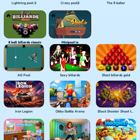
Lightning pool 2
Crazy pool2
The 8 baller
8 ball billards classic
Minipool io
AG Pool
Sexy billards
Blast billards gold
Iron Legion
Obby Battle Arena
Block Shooter Shoot the Blocks!