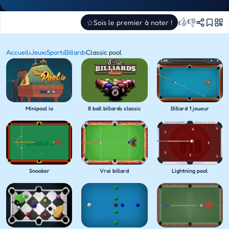
👍
👎
☆
Sois le premier à noter !
Accueil
›
Jeux
›
Sport
›
Billard
›
Classic pool
Minipool io
8 ball billards classic
Billard 1 joueur
Snooker
Vrai billard
Lightning pool