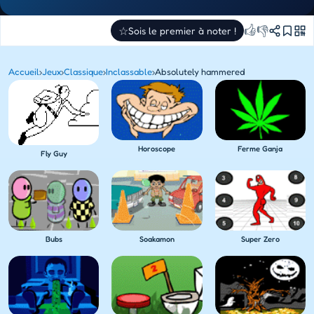
👍
👎
☆
Sois le premier à noter !
Accueil
›
Jeux
›
Classique
›
Inclassable
›
Absolutely hammered
Horoscope
Ferme Ganja
Fly Guy
Bubs
Soakamon
Super Zero