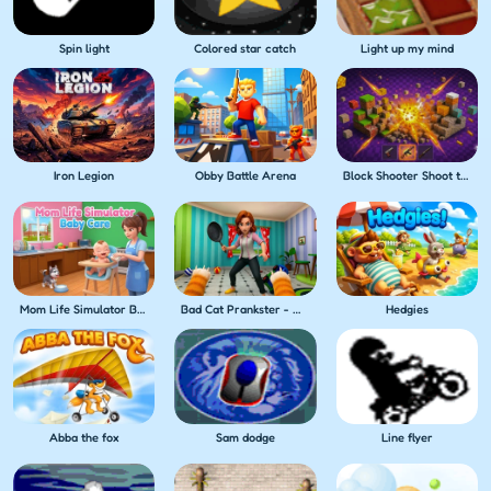
Spin light
Colored star catch
Light up my mind
Iron Legion
Obby Battle Arena
Block Shooter Shoot the Blocks!
Mom Life Simulator Baby Care
Bad Cat Prankster - Mom's Return
Hedgies
Abba the fox
Sam dodge
Line flyer