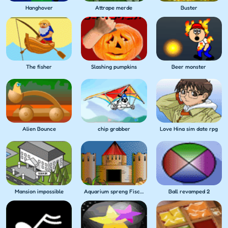
Hanghover
Attrape merde
Buster
The fisher
Slashing pumpkins
Beer monster
Alien Bounce
chip grabber
Love Hina sim date rpg
Mansion impossible
Aquarium spreng Fischen
Ball revamped 2