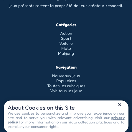
jeux présents restent la propriété de leur créateur respectif.
Catégories
Action
Sport
Voiture
Moto
Mahjong
Navigation
Nouveaux jeux
Populaires
Toutes les rubriques
Voir tous les jeux
Légal
About Cookies on this Site
Conditions générales d'utilisation
We use cookies to personalize and improve your experience on our
site and to serve you with relevant advertising. Visit our
privacy
Politique de confidentialité
policy
for more information on our data collection practices and to
contact[at]universflash.com
Privacy Choices
exercise your consumer rights.
© 2026 by Universflash - Tous droits réservés