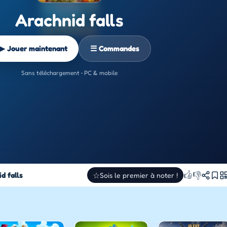
Arachnid falls
▶ Jouer maintenant
☰ Commandes
Sans téléchargement • PC & mobile
👍
👎
d falls
☆
Sois le premier à noter !