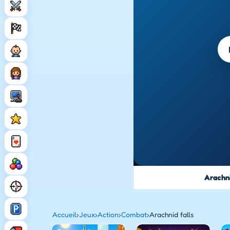
Arachni
Accueil
›
Jeux
›
Action
›
Combat
›
Arachnid falls