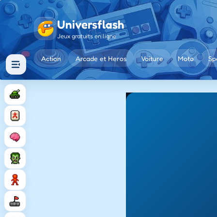
Universflash
Jeux gratuits en ligne
Action
Arcade et Heros
Voiture
Moto
Sp