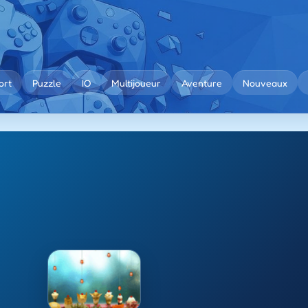
ort
Puzzle
IO
Multijoueur
Aventure
Nouveaux