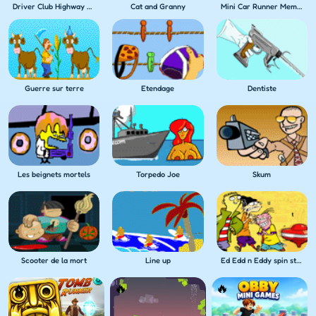
Driver Club Highway Racing
Cat and Granny
Mini Car Runner Meme Games
Guerre sur terre
Etendage
Dentiste
Les beignets mortels
Torpedo Joe
Skum
Scooter de la mort
Line up
Ed Edd n Eddy spin stadium