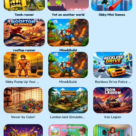
Tomb runner
Yet an another world
Obby Mini Games
rooftop runner
Mine&Build
Obby Pump Up Your Muscles! 1 per second
Mine&Build
Reckless Drive Police Pursuit
Never by Color!
LumberJack Simulator 3D
Iron Legion