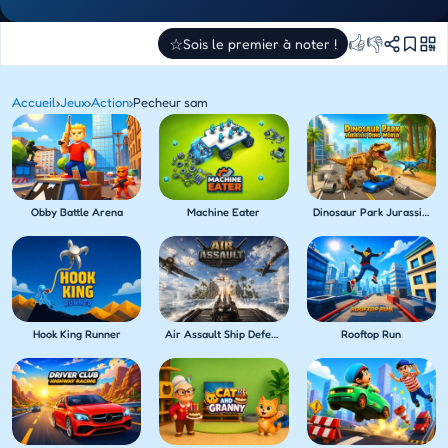
👍
👎
☆
Sois le premier à noter !
Accueil
›
Jeux
›
Action
›
Pecheur sam
Obby Battle Arena
Machine Eater
Dinosaur Park Jurassic Dino World
Hook King Runner
Air Assault Ship Defense
Rooftop Run