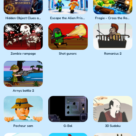
Hidden Object Clues and Mysteries
Escape the Alien Prison
Frogie - Cross the Roads
Zombie rampage
Shot gunorc
Romanius 2
Arnys battle 2
Pecheur sam
G-Bal
3D Sudoku