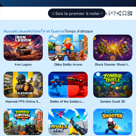
👍
👎
☆
Sois le premier à noter !
Accueil
›
Jeux
›
Action
›
Tir et Guerre
›
Temps d'attaque
Iron Legion
Obby Battle Arena
Block Shooter Shoot the Blocks!
Hazmob FPS Online Shooter
Battle of the Soldiers Red vs Blue
Zombie Quell 3D