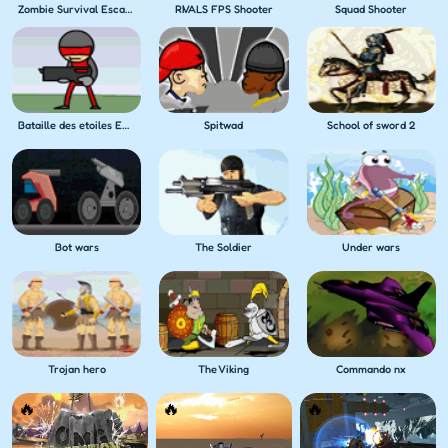
Zombie Survival Escape USA
RIVALS FPS Shooter
Squad Shooter
Bataille des etoiles Empire
Spitwad
School of sword 2
Bot wars
The Soldier
Under wars
Trojan hero
The Viking
Commando nx