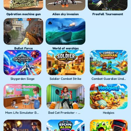
Opération machine gun
Alien sky invasion
Freefall Tournament
Bullet Force
World of warships
Skygarden Siege
Soldier Combat Strike
Combat Guardian Under Attack
Mom Life Simulator Baby Care
Bad Cat Prankster - Mom's Return
Hedgies