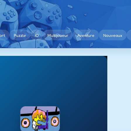
ort
Puzzle
IO
Multijoueur
Aventure
Nouveaux