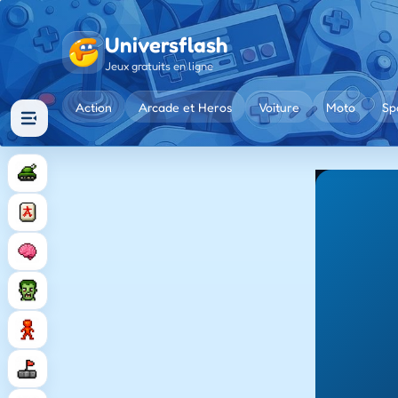
Universflash
Jeux gratuits en ligne
Action
Arcade et Heros
Voiture
Moto
Sp