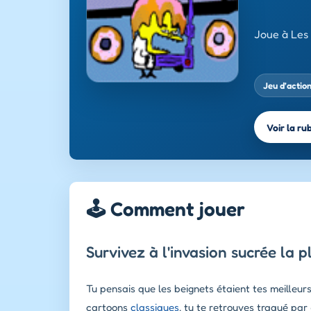
Joue à Les 
Jeu d’actio
Voir la ru
🕹️ Comment jouer
Survivez à l'invasion sucrée la 
Tu pensais que les beignets étaient tes meilleur
cartoons
classiques
, tu te retrouves traqué pa