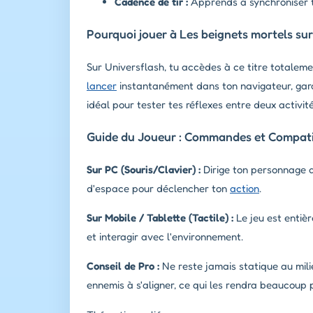
Cadence de tir :
Apprends à synchroniser t
Pourquoi jouer à Les beignets mortels sur
Sur Universflash, tu accèdes à ce titre totalem
lancer
instantanément dans ton navigateur, garan
idéal pour tester tes réflexes entre deux activit
Guide du Joueur : Commandes et Compatib
Sur PC (Souris/Clavier) :
Dirige ton personnage av
d'espace pour déclencher ton
action
.
Sur Mobile / Tablette (Tactile) :
Le jeu est entièr
et interagir avec l'environnement.
Conseil de Pro :
Ne reste jamais statique au mili
ennemis à s'aligner, ce qui les rendra beaucoup p