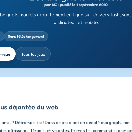
par NC · publié le 1 septembre 2010
beignets mortels gratuitement en ligne sur Universflash, san
ordinateur et mobile.
n
Sans téléchargement
brique
Tous les jeux
plus déjantée du web
s amis ? Détrompe-toi ! Dans ce jeu d'action décalé aux graphismes 
r des pâtisseries féroces et volantes. Prends les commandes d'un 