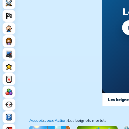
L
Les beigne
Accueil
›
Jeux
›
Action
›
Les beignets mortels