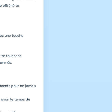
e effréné te
vec une touche
e te touchent.
rammés.
ements pour ne jamais
 avoir le temps de