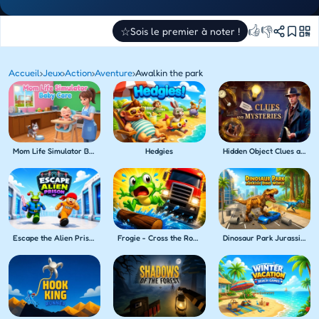
👍
👎
☆
Sois le premier à noter !
Accueil
›
Jeux
›
Action
›
Aventure
›
Awalkin the park
Mom Life Simulator Baby Care
Hedgies
Hidden Object Clues and Mysteries
Escape the Alien Prison
Frogie - Cross the Roads
Dinosaur Park Jurassic Dino World