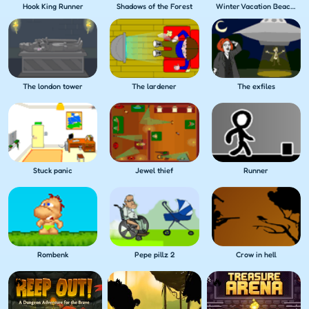
Hook King Runner
Shadows of the Forest
Winter Vacation Beach Games
The london tower
The lardener
The exfiles
Stuck panic
Jewel thief
Runner
Rombenk
Pepe pillz 2
Crow in hell