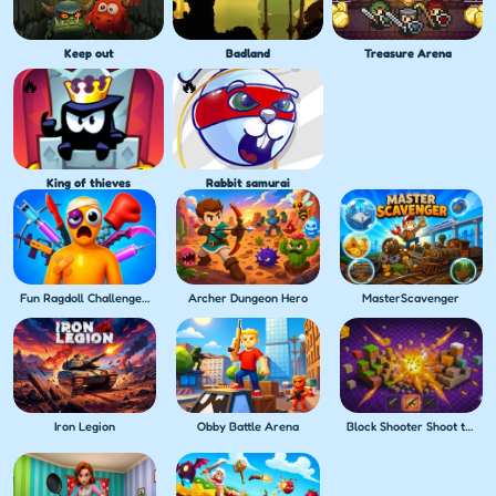
Keep out
Badland
Treasure Arena
King of thieves
Rabbit samurai
Fun Ragdoll Challenge! Mini Games Collection!
Archer Dungeon Hero
MasterScavenger
Iron Legion
Obby Battle Arena
Block Shooter Shoot the Blocks!