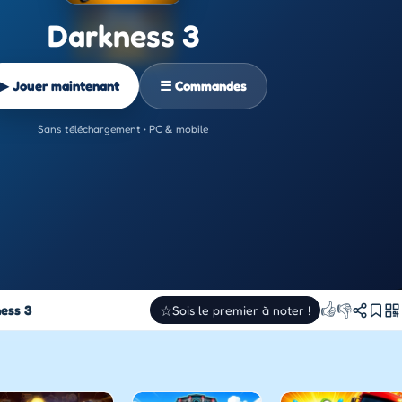
Darkness 3
▶ Jouer maintenant
☰ Commandes
Sans téléchargement • PC & mobile
👍
👎
ess 3
☆
Sois le premier à noter !