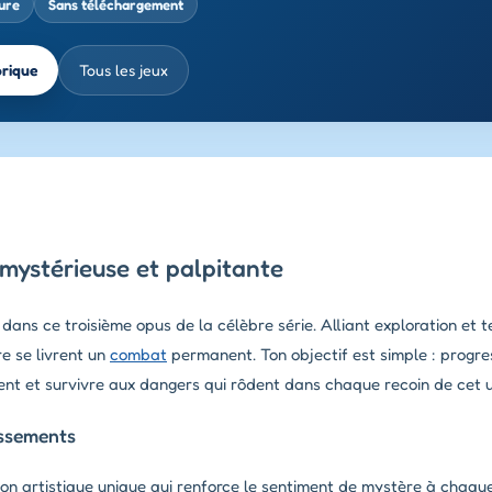
ure
Sans téléchargement
brique
Tous les jeux
mystérieuse et palpitante
ans ce troisième opus de la célèbre série. Alliant exploration et te
re se livrent un
combat
permanent. Ton objectif est simple : progre
ent et survivre aux dangers qui rôdent dans chaque recoin de cet un
issements
ion artistique unique qui renforce le sentiment de mystère à chaqu