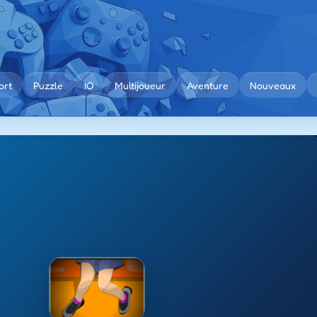
ort
Puzzle
IO
Multijoueur
Aventure
Nouveaux