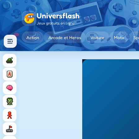
Universflash
Jeux gratuits en ligne
Action
Arcade et Heros
Voiture
Moto
Sp