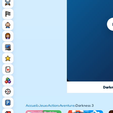
Darkn
Accueil
›
Jeux
›
Action
›
Aventure
›
Darkness 3