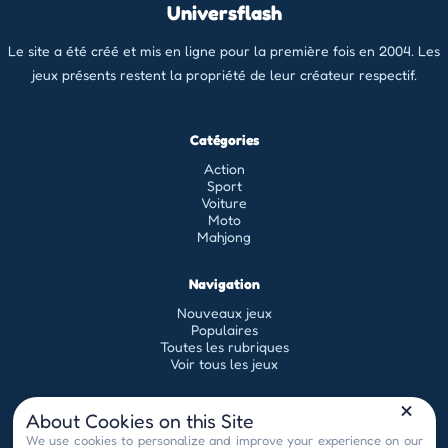
Universflash
Le site a été créé et mis en ligne pour la première fois en 2004. Les
jeux présents restent la propriété de leur créateur respectif.
Catégories
Action
Sport
Voiture
Moto
Mahjong
Navigation
Nouveaux jeux
Populaires
Toutes les rubriques
Voir tous les jeux
Légal
About Cookies on this Site
Conditions générales d'utilisation
We use cookies to personalize and improve your experience on our