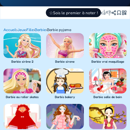
👍
👎
☆
Sois le premier à noter !
Accueil
›
Jeux
›
Fille
›
Barbie
›
Barbie pyjama
Barbie sirene
Barbie sirène 2
Barbie vrai maquillage
Barbie au roller skates
Barbis bakery
Barbie salle de bain