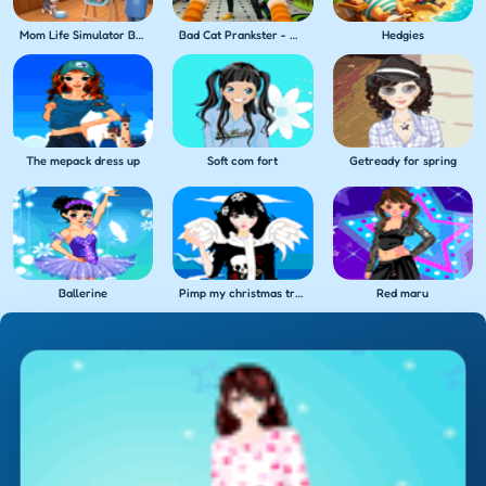
Mom Life Simulator Baby Care
Bad Cat Prankster - Mom's Return
Hedgies
The mepack dress up
Soft com fort
Getready for spring
Ballerine
Pimp my christmas tree
Red maru