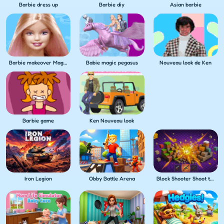
Barbie dress up
Barbie diy
Asian barbie
Barbie makeover Magic
Babie magic pegasus
Nouveau look de Ken
Barbie game
Ken Nouveau look
Iron Legion
Obby Battle Arena
Block Shooter Shoot the Blocks!