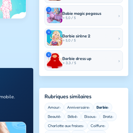
3
Babie magic pegasus
›
⭐ 5,0 / 5
4
Barbie sirène 2
›
⭐ 5,0 / 5
5
Barbie dress up
›
⭐ 3,3 / 5
Rubriques similaires
mobile.
Amour
Anniversaire
Barbie
›
›
›
Beauté
Bébé
Bisous
Bratz
›
›
›
›
Charlotte aux fraises
Coiffure
›
›