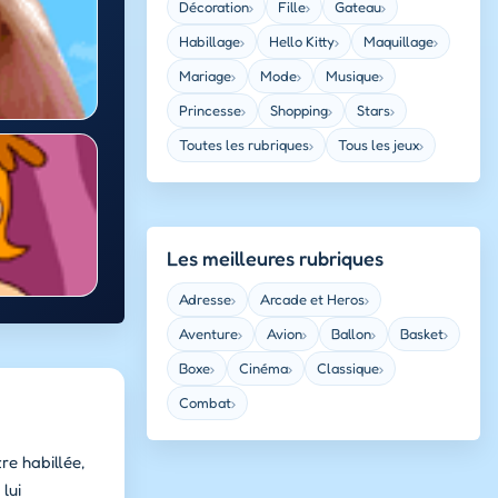
Décoration
Fille
Gateau
›
›
›
Habillage
Hello Kitty
Maquillage
›
›
›
Mariage
Mode
Musique
›
›
›
Princesse
Shopping
Stars
›
›
›
Toutes les rubriques
Tous les jeux
›
›
Les meilleures rubriques
Adresse
Arcade et Heros
›
›
Aventure
Avion
Ballon
Basket
›
›
›
›
Boxe
Cinéma
Classique
›
›
›
Combat
›
re habillée,
lui