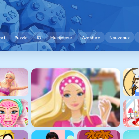
ort
Puzzle
IO
Multijoueur
Aventure
Nouveaux