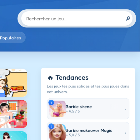
🔎
Populaires
🔥 Tendances
Les jeux les plus solides et les plus joués dans
cet univers.
1
Barbie sirene
›
⭐ 4,5 / 5
2
Barbie makeover Magic
›
⭐ 5,0 / 5