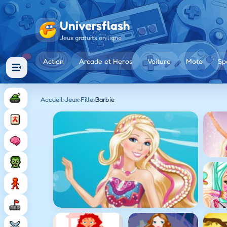
Universflash
Jeux gratuits en ligne
Action
Arcade et Heros
Voiture
Moto
Sp
Accueil
›
Jeux
›
Fille
›
Barbie