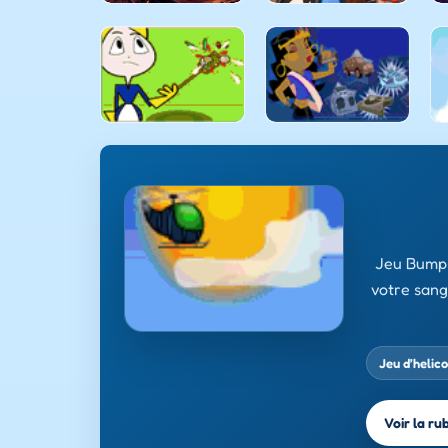
Jeu Bump 
votre sang
Jeu d’helic
Voir la ru