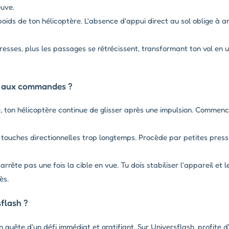
euve.
oids de ton hélicoptère. L'absence d'appui direct au sol oblige à a
resses, plus les passages se rétrécissent, transformant ton vol en 
r aux commandes ?
e, ton hélicoptère continue de glisser après une impulsion. Commenc
 touches directionnelles trop longtemps. Procède par petites pres
arrête pas une fois la cible en vue. Tu dois stabiliser l'appareil et
ès.
flash ?
n quête d'un défi immédiat et gratifiant. Sur Universflash, profite 