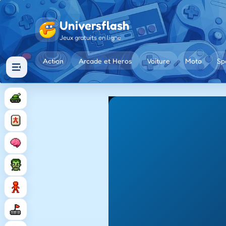
Universflash
Jeux gratuits en ligne
Action
Arcade et Heros
Voiture
Moto
Sp