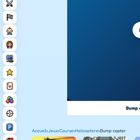
Bump 
Accueil
›
Jeux
›
Course
›
Helicoptere
›
Bump copter