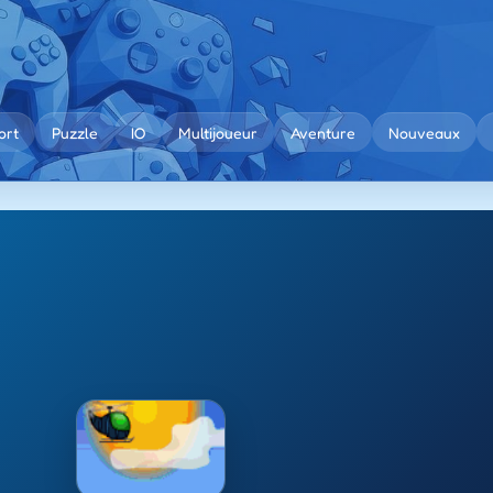
ort
Puzzle
IO
Multijoueur
Aventure
Nouveaux