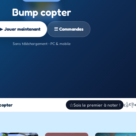
Bump copter
▶ Jouer maintenant
☰ Commandes
Sans téléchargement • PC & mobile
👍
👎
copter
☆
Sois le premier à noter !