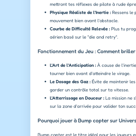
mettront tes réflexes de pilote à rude épr
Physique Réaliste de l'Inertie :
Ressens le p
mouvement bien avant l'obstacle.
Courbe de Difficulté Relevée :
Plus tu prog
aérien basé sur le "die and retry".
Fonctionnement du Jeu : Comment brille
L'Art de l'Anticipation :
À cause de l'inerti
tourner bien avant d'atteindre le virage.
Le Dosage des Gaz :
Évite de maintenir les
garder un contrôle total sur ta vitesse.
L'Atterrissage en Douceur :
La mission ne s'
sur la zone d'arrivée pour valider ton succ
Pourquoi jouer à Bump copter sur Univers
Bump copter est le titre idéal pour les joueurs e