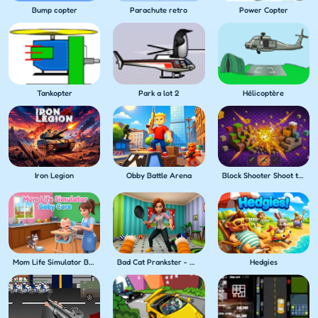
Bump copter
Parachute retro
Power Copter
Tankopter
Park a lot 2
Hélicoptère
Iron Legion
Obby Battle Arena
Block Shooter Shoot the Blocks!
Mom Life Simulator Baby Care
Bad Cat Prankster - Mom's Return
Hedgies