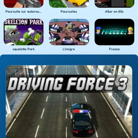
Poursuite sur autoroute
Poursuites
Aller en 60s
squelette Park
L'imigre
Freeze