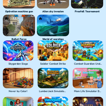
Opération machine gun
Alien sky invasion
Freefall Tournament
Bullet Force
World of warships
Skygarden Siege
Soldier Combat Strike
Combat Guardian Under Attack
Never by Color!
LumberJack Simulator 3D
Mom Life Simulator Baby Care