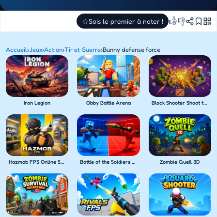
👍
👎
☆
Sois le premier à noter !
Accueil
›
Jeux
›
Action
›
Tir et Guerre
›
Bunny defense force
Iron Legion
Obby Battle Arena
Block Shooter Shoot the Blocks!
Hazmob FPS Online Shooter
Battle of the Soldiers Red vs Blue
Zombie Quell 3D