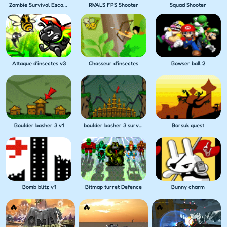
Zombie Survival Escape USA
RIVALS FPS Shooter
Squad Shooter
Attaque d'insectes v3
Chasseur d'insectes
Bowser ball 2
Boulder basher 3 v1
boulder basher 3 survival
Borsuk quest
Bomb blitz v1
Bitmap turret Defence
Bunny charm