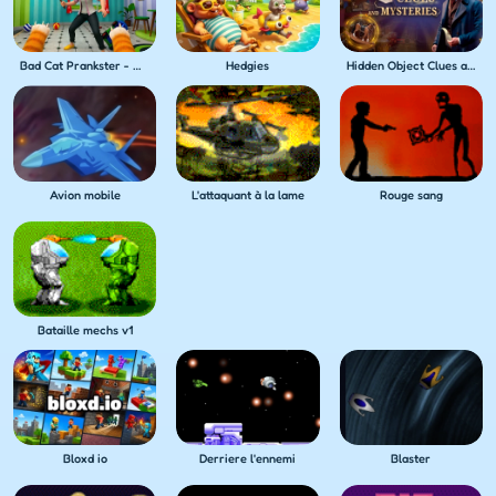
Bad Cat Prankster - Mom's Return
Hedgies
Hidden Object Clues and Mysteries
Avion mobile
L'attaquant à la lame
Rouge sang
Bataille mechs v1
Bloxd io
Derriere l'ennemi
Blaster