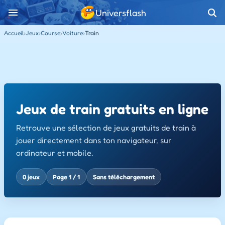
Universflash
Accueil
›
Jeux
›
Course
›
Voiture
›
Train
Jeux de train gratuits en ligne
Retrouve une sélection de jeux gratuits de train à
jouer directement dans ton navigateur, sur
ordinateur et mobile.
0 jeux
Page 1 / 1
Sans téléchargement