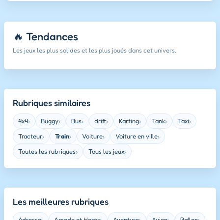
🔥 Tendances
Les jeux les plus solides et les plus joués dans cet univers.
Rubriques similaires
4x4
Buggy
Bus
drift
Karting
Tank
Taxi
›
›
›
›
›
›
›
Tracteur
Train
Voiture
Voiture en ville
›
›
›
›
Toutes les rubriques
Tous les jeux
›
›
Les meilleures rubriques
Adresse
Arcade et Heros
Aventure
Avion
Ballon
›
›
›
›
›