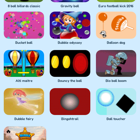
8 ball billards classic
Gravity ball
Euro football kick 2016
Bucket ball
Bubble odyssey
Balloon dog
Alti maitre
Bouncy the ball
Bio ball boom
Bubble fairy
Bingohtrail
Ball toucher