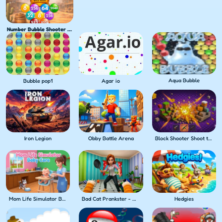
Number Bubble Shooter Wild West
Aqua Bubble
Bubble pop1
Agar io
Iron Legion
Obby Battle Arena
Block Shooter Shoot the Blocks!
Mom Life Simulator Baby Care
Bad Cat Prankster - Mom's Return
Hedgies