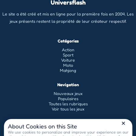
Universflash
Le site a été créé et mis en ligne pour la première fois en 2004. Les
jeux présents restent la propriété de leur créateur respectif.
Catégories
Action
Sport
Voiture
Moto
Mahjong
Navigation
Nouveaux jeux
Populaires
Toutes les rubriques
Voir tous les jeux
Légal
About Cookies on this Site
Conditions générales d'utilisation
We use cookies to personalize and improve your experience on our