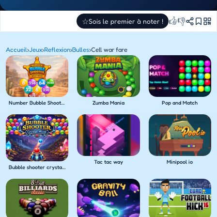
👍
👎
☆
Sois le premier à noter !
Accueil
›
Jeux
›
Reflexion
›
Bulles
›
Cell war fare
Number Bubble Shooter Wild West
Zumba Mania
Pop and Match
Tac tac way
Minipool io
Bubble shooter crystal hunt