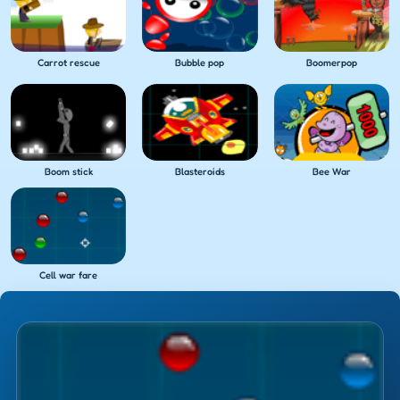
Carrot rescue
Bubble pop
Boomerpop
Boom stick
Blasteroids
Bee War
Cell war fare