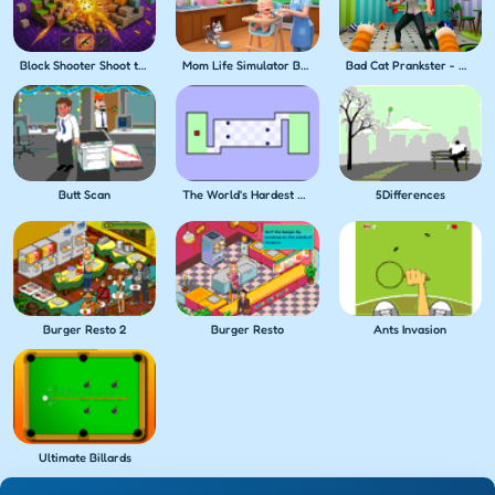
Block Shooter Shoot the Blocks!
Mom Life Simulator Baby Care
Bad Cat Prankster - Mom's Return
Butt Scan
The World's Hardest Game
5Differences
Burger Resto 2
Burger Resto
Ants Invasion
Ultimate Billards