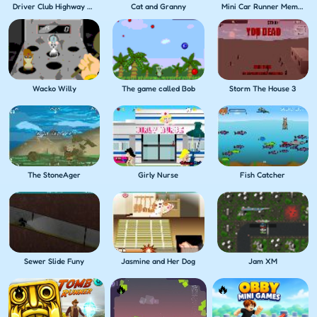
Driver Club Highway Racing
Cat and Granny
Mini Car Runner Meme Games
Wacko Willy
The game called Bob
Storm The House 3
The StoneAger
Girly Nurse
Fish Catcher
Sewer Slide Funy
Jasmine and Her Dog
Jam XM