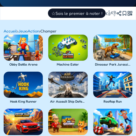
👍
👎
☆
Sois le premier à noter !
Accueil
›
Jeux
›
Action
›
Chomper
Obby Battle Arena
Machine Eater
Dinosaur Park Jurassic Dino World
Hook King Runner
Air Assault Ship Defense
Rooftop Run