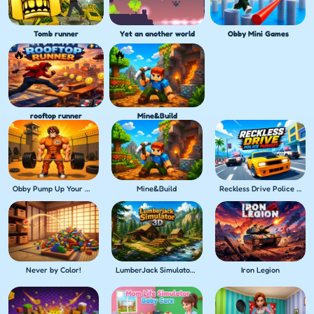
Tomb runner
Yet an another world
Obby Mini Games
rooftop runner
Mine&Build
Obby Pump Up Your Muscles! 1 per second
Mine&Build
Reckless Drive Police Pursuit
Never by Color!
LumberJack Simulator 3D
Iron Legion