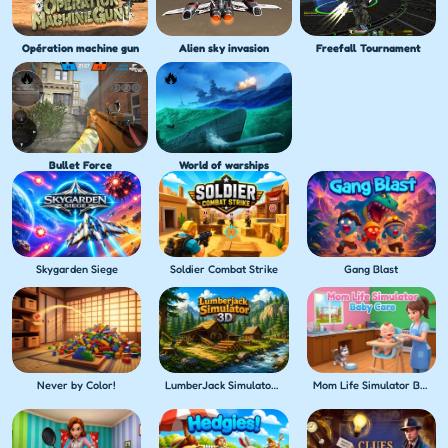
Opération machine gun
Alien sky invasion
Freefall Tournament
Bullet Force
World of warships
Skygarden Siege
Soldier Combat Strike
Gang Blast
Never by Color!
LumberJack Simulator 3D
Mom Life Simulator Baby Care