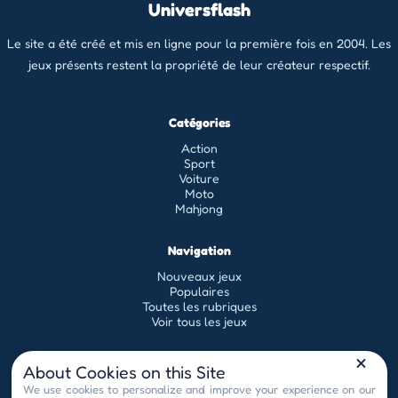
Universflash
Le site a été créé et mis en ligne pour la première fois en 2004. Les
jeux présents restent la propriété de leur créateur respectif.
Catégories
Action
Sport
Voiture
Moto
Mahjong
Navigation
Nouveaux jeux
Populaires
Toutes les rubriques
Voir tous les jeux
Légal
About Cookies on this Site
Conditions générales d'utilisation
We use cookies to personalize and improve your experience on our