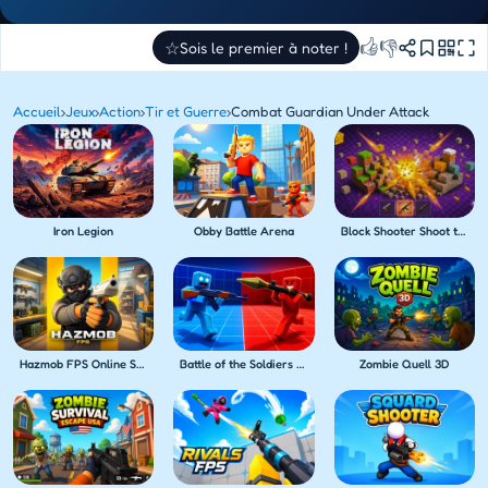
👍
👎
☆
Sois le premier à noter !
Accueil
›
Jeux
›
Action
›
Tir et Guerre
›
Combat Guardian Under Attack
Iron Legion
Obby Battle Arena
Block Shooter Shoot the Blocks!
Hazmob FPS Online Shooter
Battle of the Soldiers Red vs Blue
Zombie Quell 3D