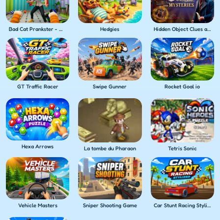
Bad Cat Prankster - Mom's Return
Hedgies
Hidden Object Clues and Mysteries
GT Traffic Racer
Swipe Gunner
Rocket Goal io
Hexa Arrows
La tombe du Pharaon
Tetris Sonic
Vehicle Masters
Sniper Shooting Game
Car Stunt Racing Stylized