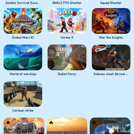
Zombie Survival Escape USA
RIVALS FPS Shooter
Squad Shooter
EmberWars IO
Vortex 9
War the Knights
World of warships
Bullet Force
Subway clash 3d new edition
Cartoon strike