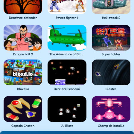
Deadtree defender
Street fighter II
Heli attack 2
Dragon ball 2
The Adventure of Bibo II
Superfighter
Bloxd io
Derriere l'ennemi
Blaster
Captain Crastin
A-Blast
Champ de bataille