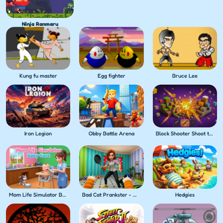
Ninja Ranmaru
Kung fu master
Egg fighter
Bruce Lee
Iron Legion
Obby Battle Arena
Block Shooter Shoot the Blocks!
Mom Life Simulator Baby Care
Bad Cat Prankster - Mom's Return
Hedgies