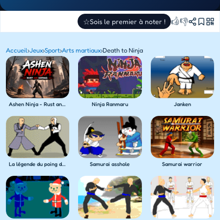
👍
👎
☆
Sois le premier à noter !
Accueil
›
Jeux
›
Sport
›
Arts martiaux
›
Death to Ninja
Ashen Ninja - Rust and Katana
Ninja Ranmaru
Janken
La légende du poing de dragon
Samurai asshole
Samurai warrior