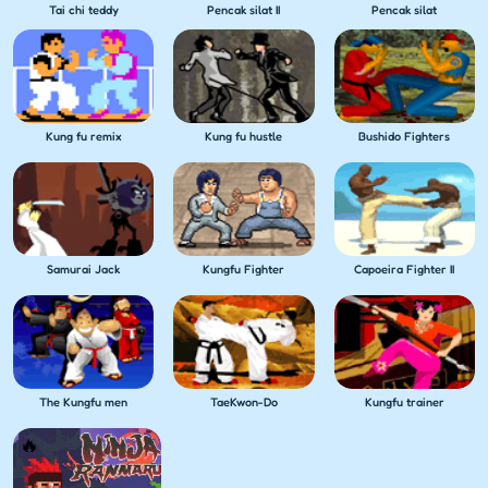
Tai chi teddy
Pencak silat II
Pencak silat
Kung fu remix
Kung fu hustle
Bushido Fighters
Samurai Jack
Kungfu Fighter
Capoeira Fighter II
The Kungfu men
TaeKwon-Do
Kungfu trainer