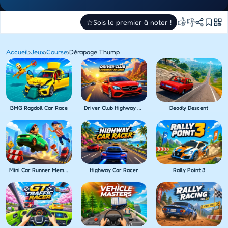
👍
👎
☆
Sois le premier à noter !
Accueil
›
Jeux
›
Course
›
Dérapage Thump
BMG Ragdoll Car Race
Driver Club Highway Racing
Deadly Descent
Mini Car Runner Meme Games
Highway Car Racer
Rally Point 3