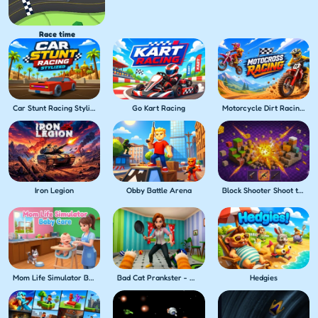
Race time
Car Stunt Racing Stylized
Go Kart Racing
Motorcycle Dirt Racing Multiplayer
Iron Legion
Obby Battle Arena
Block Shooter Shoot the Blocks!
Mom Life Simulator Baby Care
Bad Cat Prankster - Mom's Return
Hedgies