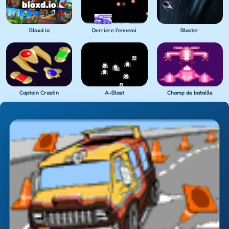
Bloxd io
Derriere l'ennemi
Blaster
Captain Crastin
A-Blast
Champ de bataille