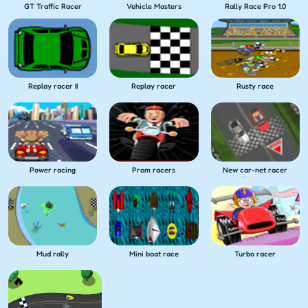
GT Traffic Racer
Vehicle Masters
Rally Race Pro 1.0
Replay racer II
Replay racer
Rusty race
Power racing
Prom racers
New car-net racer
Mud rally
Mini boat race
Turbo racer