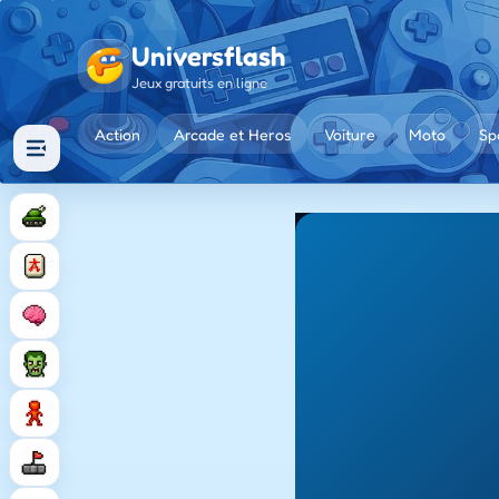
Universflash
Jeux gratuits en ligne
Action
Arcade et Heros
Voiture
Moto
Sp