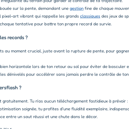
irrégularité du terrain pour garder le contrôle de ta trajectoire.
a bouée sur la pente, demandant une
gestion
fine de chaque mouve
l pixel-art vibrant qui rappelle les grands
classiques
des jeux de spo
chaque tentative pour battre ton propre record de survie.
es records ?
s au moment crucial, juste avant la rupture de pente, pour gagner
en horizontale lors de ton retour au sol pour éviter de basculer e
 les dénivelés pour accélérer sans jamais perdre le contrôle de to
ersflash ?
gratuitement. Tu n'as aucun téléchargement fastidieux à prévoir : 
imisation soignée, tu profites d'une fluidité exemplaire, indispen
ence entre un saut réussi et une chute dans le décor.