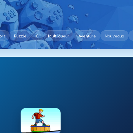
ort
Puzzle
IO
Multijoueur
Aventure
Nouveaux