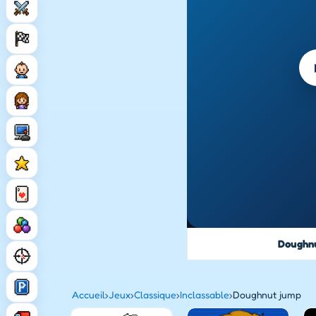
Doughn
Accueil
›
Jeux
›
Classique
›
Inclassable
›
Doughnut jump