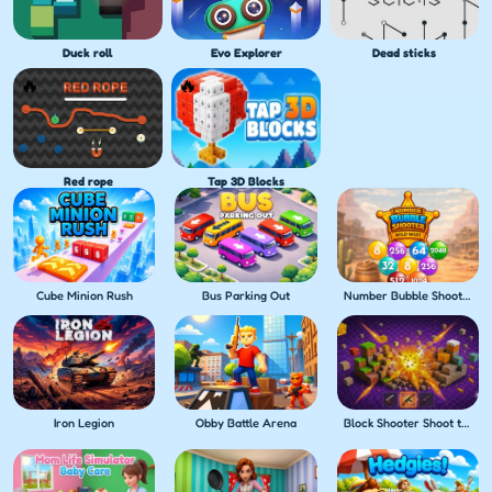
Duck roll
Evo Explorer
Dead sticks
Red rope
Tap 3D Blocks
Cube Minion Rush
Bus Parking Out
Number Bubble Shooter Wild West
Iron Legion
Obby Battle Arena
Block Shooter Shoot the Blocks!