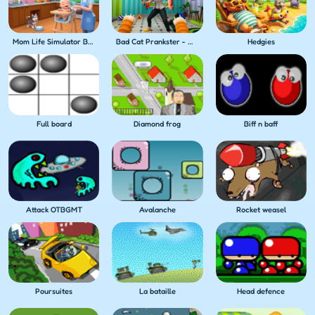
Mom Life Simulator Baby Care
Bad Cat Prankster - Mom's Return
Hedgies
Full board
Diamond frog
Biff n baff
Attack OTBGMT
Avalanche
Rocket weasel
Poursuites
La bataille
Head defence