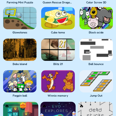
Farming Mini Puzzle
Queen Rescue Dragon puzzle
Color Screw 3D
Glowstones
Cube tema
Block ocide
Bobs Island
Blitz 21
Ball bounce
Fwgpin ball
Winnie memory
Jump Out