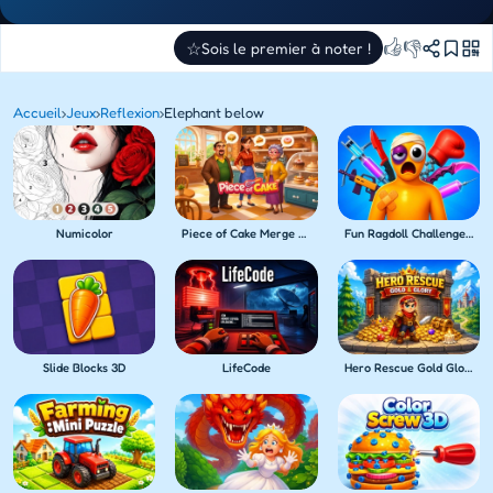
👍
👎
☆
Sois le premier à noter !
Accueil
›
Jeux
›
Reflexion
›
Elephant below
Numicolor
Piece of Cake Merge & Bake
Fun Ragdoll Challenge! Mini Games Collection!
Slide Blocks 3D
LifeCode
Hero Rescue Gold Glory