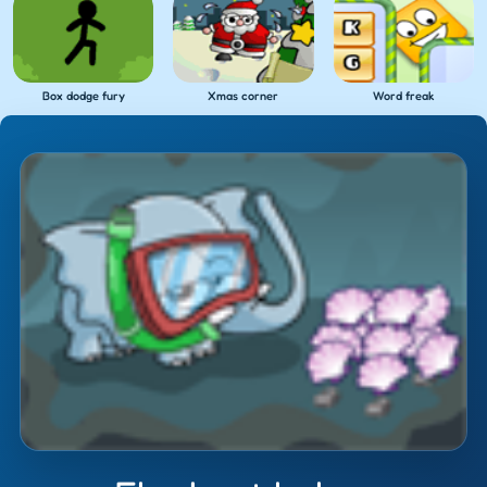
Box dodge fury
Xmas corner
Word freak