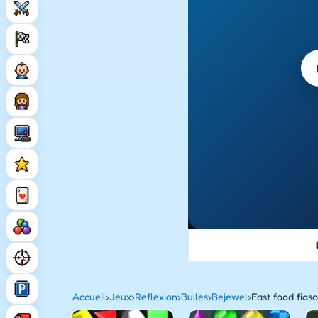
Accueil
›
Jeux
›
Reflexion
›
Bulles
›
Bejewel
›
Fast food fias