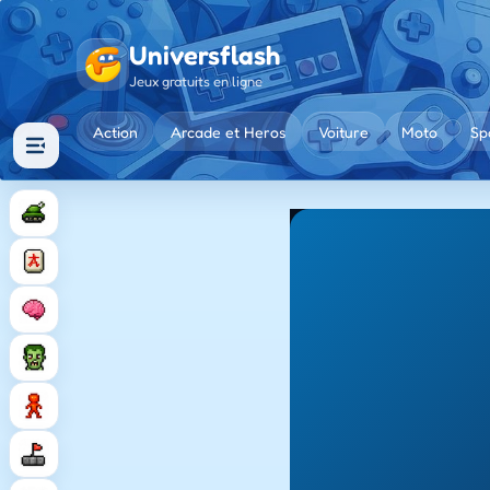
Universflash
Jeux gratuits en ligne
Action
Arcade et Heros
Voiture
Moto
Sp