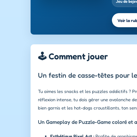
Jeu de beje
Voir la ru
🕹️ Comment jouer
Un festin de casse-têtes pour l
Tu aimes les snacks et les puzzles addictifs ? P
réflexion intense, tu dois gérer une avalanche d
bien garnis et les hot-dogs croustillants, ton sen
Un Gameplay de Puzzle-Game coloré et a
Esthétique Pixel Art :
Profite de graphisme