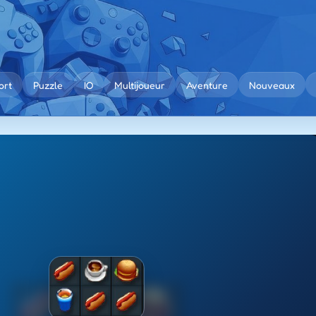
ort
Puzzle
IO
Multijoueur
Aventure
Nouveaux