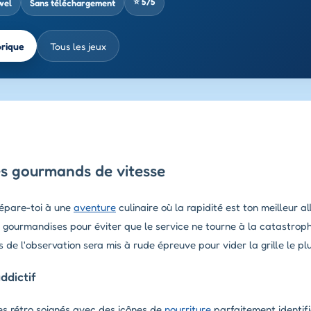
⭐ 5/5
wel
Sans téléchargement
brique
Tous les jeux
es gourmands de vitesse
répare-toi à une
aventure
culinaire où la rapidité est ton meilleur al
e gourmandises pour éviter que le service ne tourne à la catastroph
s de l'observation sera mis à rude épreuve pour vider la grille le plu
ddictif
s rétro soignés avec des icônes de
nourriture
parfaitement identifi