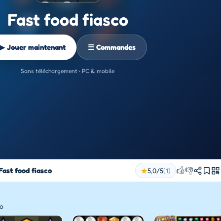
Fast food fiasco
▶ Jouer maintenant
☰ Commandes
Sans téléchargement • PC & mobile
👍
👎
Fast food fiasco
★
5,0/5
(1)
co