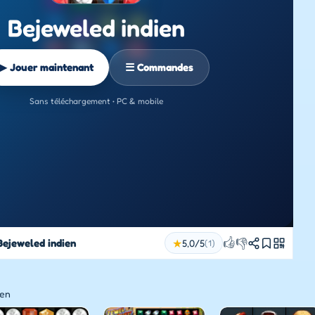
Bejeweled indien
▶ Jouer maintenant
☰ Commandes
Sans téléchargement • PC & mobile
👍
👎
Bejeweled indien
★
5,0/5
(1)
ien