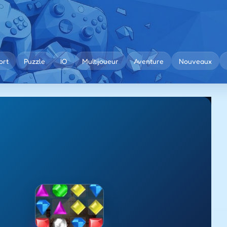
ort
Puzzle
IO
Multijoueur
Aventure
Nouveaux