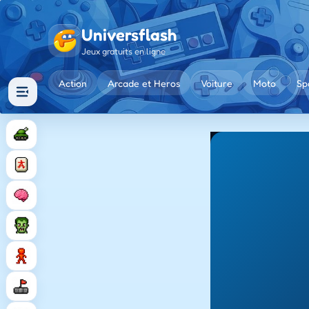
Universflash
Jeux gratuits en ligne
Action
Arcade et Heros
Voiture
Moto
Sp