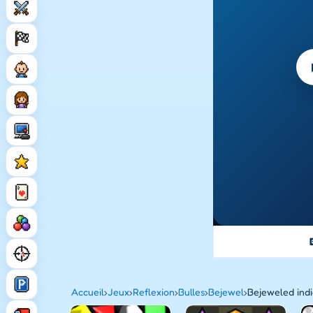
Accueil
›
Jeux
›
Reflexion
›
Bulles
›
Bejewel
›
Bejeweled ind