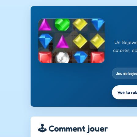
Un Bejewel
colorés, el
Jeu de beje
Voir la ru
🕹️ Comment jouer