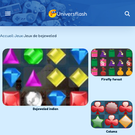
Universflash
Accueil
›
Jeux
›
Jeux de bejeweled
Firefly forest
Bejeweled indien
Columz