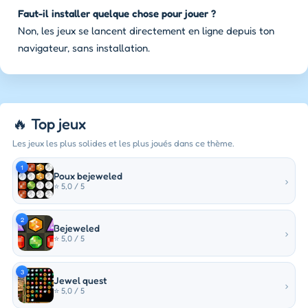
Faut-il installer quelque chose pour jouer ?
Non, les jeux se lancent directement en ligne depuis ton
navigateur, sans installation.
🔥 Top jeux
Les jeux les plus solides et les plus joués dans ce thème.
1
Poux bejeweled
›
⭐ 5,0 / 5
2
Bejeweled
›
⭐ 5,0 / 5
3
Jewel quest
›
⭐ 5,0 / 5