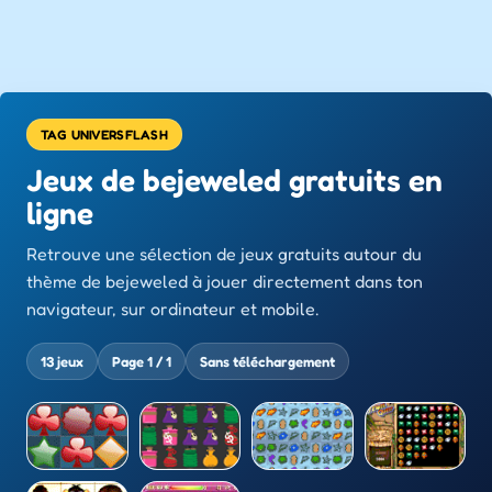
TAG UNIVERSFLASH
Jeux de bejeweled gratuits en
ligne
Retrouve une sélection de jeux gratuits autour du
thème de bejeweled à jouer directement dans ton
navigateur, sur ordinateur et mobile.
13 jeux
Page 1 / 1
Sans téléchargement