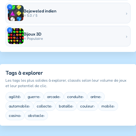
4
Bejeweled indien
›
⭐ 5,0 / 5
5
Bijoux 3D
›
⭐ Populaire
Tags à explorer
Les tags les plus solides à explorer, classés selon leur volume de jeux
et leur potentiel de clic.
agilité
guerre
arcade
conduite
arène
›
›
›
›
›
automobile
collecte
bataille
couleur
mobile
›
›
›
›
›
casino
obstacle
›
›