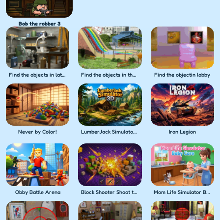
Bob the robber 3
Find the objects in lathe shop
Find the objects in theme park
Find the objectin lobby
Never by Color!
LumberJack Simulator 3D
Iron Legion
Obby Battle Arena
Block Shooter Shoot the Blocks!
Mom Life Simulator Baby Care