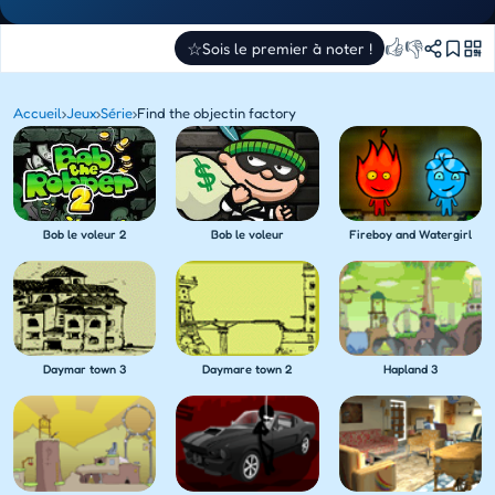
👍
👎
☆
Sois le premier à noter !
Accueil
›
Jeux
›
Série
›
Find the objectin factory
Bob le voleur 2
Bob le voleur
Fireboy and Watergirl
Daymar town 3
Daymare town 2
Hapland 3