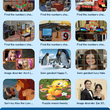
Find the numbers challenge 33
Find the numbers challenge 31
Find the numbers challenge 26
Find the numbers challenge 21
Find the numbers challenge 22
Find the numbers challenge 20
Image disorder Avril Lavigne
Swin gandset happy feet
Swin gandset lucy Hale
Sort my tiles the Lion King
Puzzle mania tweety
Image disorder Zac Efron