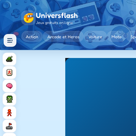
Universflash
Jeux gratuits en ligne
Action
Arcade et Heros
Voiture
Moto
Sp