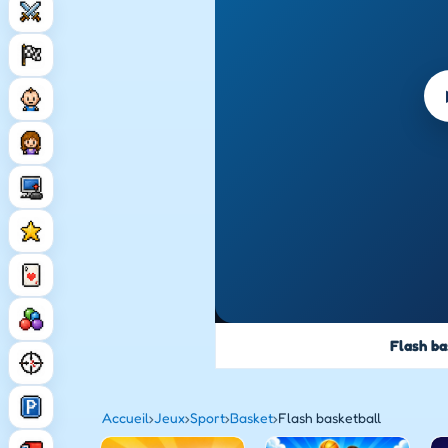
Flash ba
Accueil
›
Jeux
›
Sport
›
Basket
›
Flash basketball