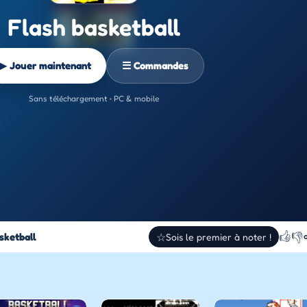
Flash basketball
▶ Jouer maintenant
☰ Commandes
Sans téléchargement • PC & mobile
👍
👎
sketball
☆
Sois le premier à noter !