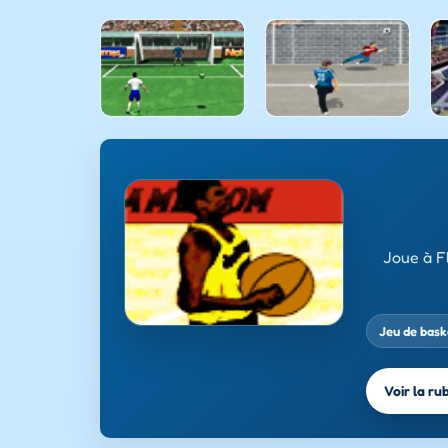
Joue à F
Jeu de bask
Voir la ru