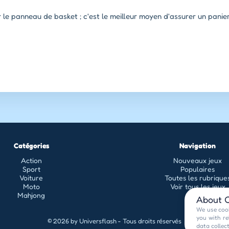
r le panneau de basket ; c'est le meilleur moyen d'assurer un panie
Catégories
Navigation
Action
Nouveaux jeux
Sport
Populaires
Voiture
Toutes les rubrique
Moto
Voir tous les jeux
Mahjong
About C
We use cook
you with re
© 2026 by Universflash - Tous droits réservés
data collec