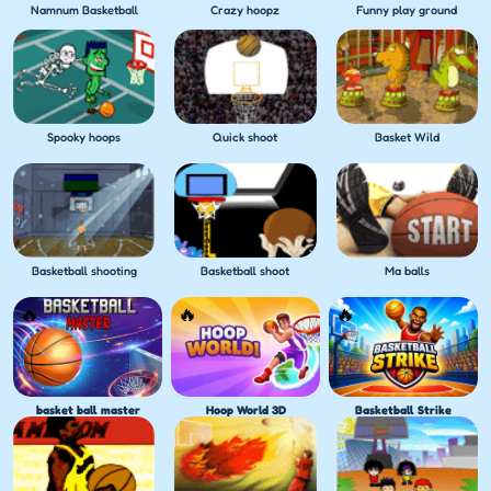
Namnum Basketball
Crazy hoopz
Funny play ground
Spooky hoops
Quick shoot
Basket Wild
Basketball shooting
Basketball shoot
Ma balls
basket ball master
Hoop World 3D
Basketball Strike