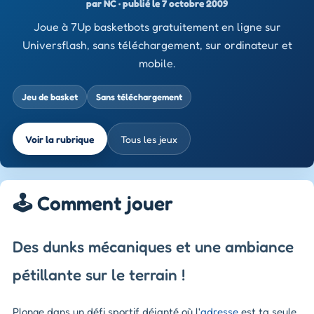
par NC · publié le 7 octobre 2009
Joue à 7Up basketbots gratuitement en ligne sur
Universflash, sans téléchargement, sur ordinateur et
mobile.
Jeu de basket
Sans téléchargement
Voir la rubrique
Tous les jeux
🕹️ Comment jouer
Des dunks mécaniques et une ambiance
pétillante sur le terrain !
Plonge dans un défi sportif déjanté où l'
adresse
est ta seule