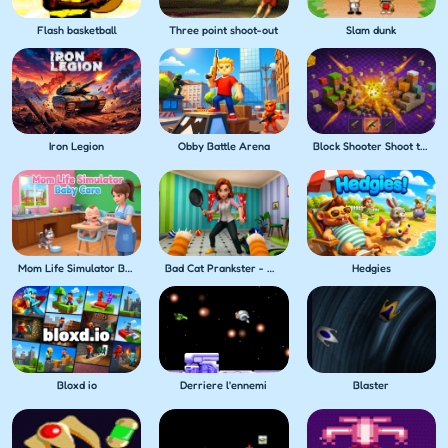
Flash basketball
Three point shoot-out
Slam dunk
Iron Legion
Obby Battle Arena
Block Shooter Shoot the Blocks!
Mom Life Simulator Baby Care
Bad Cat Prankster - Mom's Return
Hedgies
Bloxd io
Derriere l'ennemi
Blaster