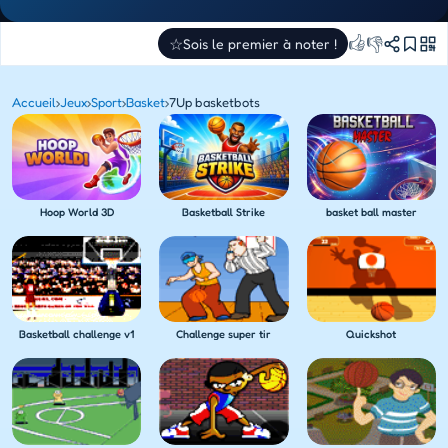
👍
👎
☆
Sois le premier à noter !
Accueil
›
Jeux
›
Sport
›
Basket
›
7Up basketbots
Hoop World 3D
Basketball Strike
basket ball master
Basketball challenge v1
Challenge super tir
Quickshot