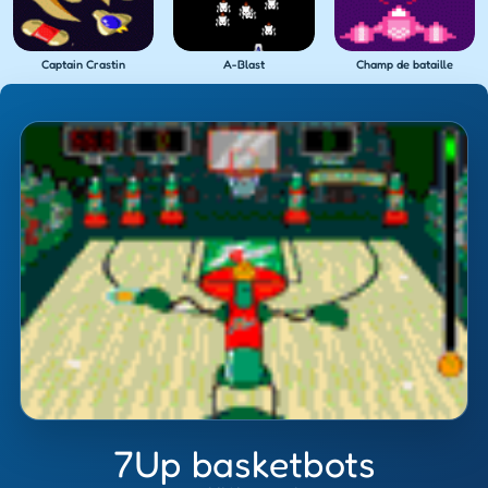
Captain Crastin
A-Blast
Champ de bataille
7Up basketbots