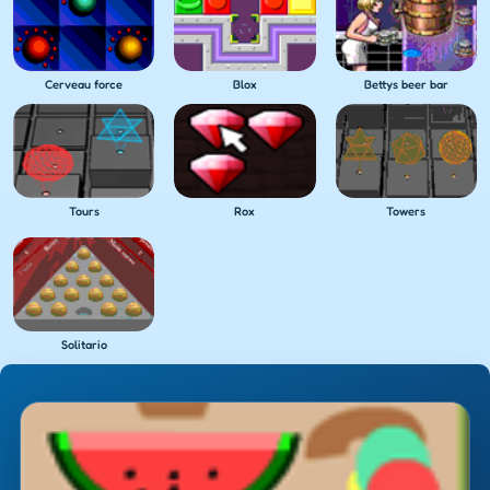
Cerveau force
Blox
Bettys beer bar
Tours
Rox
Towers
Solitario