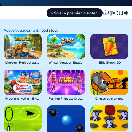
👍
👎
☆
Sois le premier à noter !
Accueil
›
Jeux
›
Enfant
›
Food stack
Dinosaur Park Jurassic Dino World
Winter Vacation Beach Games
Slide Blocks 3D
Pregnant Mother Simulator
Fashion Princess Dress Up for Girls
Chasse au fromage