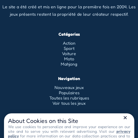
Le site a été créé et mis en ligne pour la première fois en 2004. Les
jeux présents restent la propriété de leur créateur respectif.
Catégories
Action
Sport
Voiture
Moto
Mahjong
Navigation
Nouveaux jeux
Populaires
Toutes les rubriques
Voir tous les jeux
Légal
About Cookies on this Site
Conditions générales d'utilisation
We use cookies to personalize and improve your experience on our
site and to serve you with relevant advertising. Visit our
privacy
Politique de confidentialité
policy
for more information on our data collection practices and to
contact[at]universflash.com