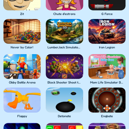
Zit
Chute d'estrons
G Force
Never by Color!
LumberJack Simulator 3D
Iron Legion
Obby Battle Arena
Block Shooter Shoot the Blocks!
Mom Life Simulator Baby Care
Flappy
Detonate
Enqbate