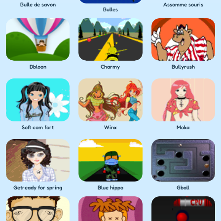
Bulle de savon
Assomme souris
Bulles
Dbloon
Charmy
Bullyrush
Soft com fort
Winx
Moka
Getready for spring
Blue hippo
Gball