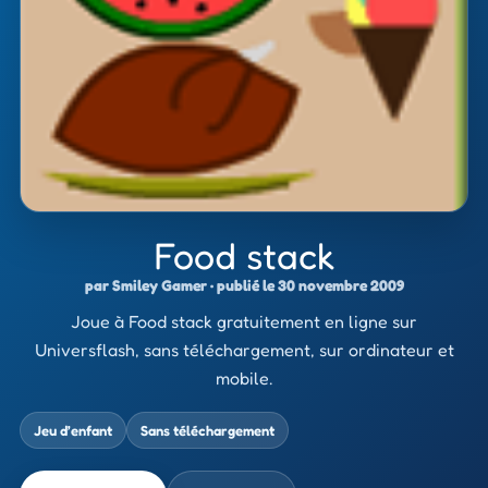
Food stack
par Smiley Gamer · publié le 30 novembre 2009
Joue à Food stack gratuitement en ligne sur
Universflash, sans téléchargement, sur ordinateur et
mobile.
Jeu d’enfant
Sans téléchargement