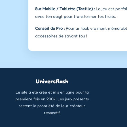
Sur Mobile / Tablette (Tactile) :
Le jeu est parfai
avec ton doigt pour transformer tes fruits.
Conseil de Pro :
Pour un look vraiment mémorable
accessoires de savant fou !
Universflash
Le site a été créé et mis en ligne pour la
première fois en 2004. Les jeux présents
restent la propriété de leur créateur
respectif.