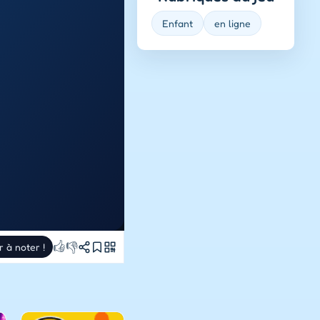
Enfant
en ligne
👍
👎
r à noter !