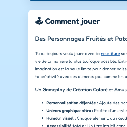
🕹️ Comment jouer
Des Personnages Fruités et Pot
Tu as toujours voulu jouer avec ta
nourriture
san
vie de la manière la plus loufoque possible. En
imagination est la seule limite pour donner nais
ta créativité avec ces aliments pas comme les a
Un Gameplay de Création Coloré et Amu
Personnalisation déjantée :
Ajoute des acc
Univers graphique rétro :
Profite d'un styl
Humour visuel :
Chaque élément, du nœud pa
Accessibilité totale :
Un titre intuitif conç