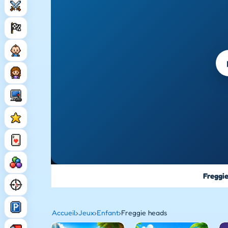
Freggi
Accueil
›
Jeux
›
Enfant
›
Freggie heads