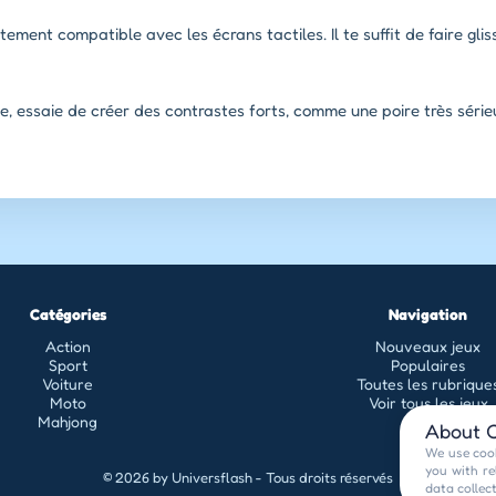
tement compatible avec les écrans tactiles. Il te suffit de faire gli
, essaie de créer des contrastes forts, comme une poire très séri
Catégories
Navigation
Action
Nouveaux jeux
Sport
Populaires
Voiture
Toutes les rubrique
Moto
Voir tous les jeux
Mahjong
About C
We use cook
you with re
© 2026 by Universflash - Tous droits réservés
data collec