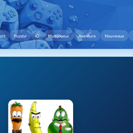
ort
Puzzle
IO
Multijoueur
Aventure
Nouveaux