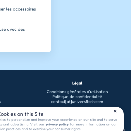
sser les accessoires
euse avec des
Légal
Conditions générales d'utilisation
Politique de confidentialité
s
contact[at]universflash.com
ookies on this Site
ies to personalize and improve your experience on our site and to serve
levant advertising. Visit our
privacy policy
for more information on our
tion practices and to exercise your consumer rights.