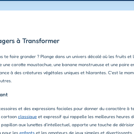
agers à Transformer
s te faire gronder ? Plonge dans un univers décalé où les fruits et
tre une carotte moustachue, une banane monstrueuse et une poire e
sance à des créatures végétales uniques et hilarantes. C'est le mom
utres.
sant
essoires et des expressions faciales pour donner du caractère à t
e cartoon
classique
et expressif qui rappelle les meilleures heures de
pillon aux lunettes d'intellectuel, apporte une touche de dérisio
u pour les
enfants
et les amateurs de jeux simples et divertissants.