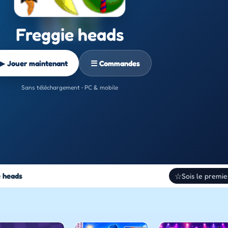
Freggie heads
▶ Jouer maintenant
☰ Commandes
Sans téléchargement • PC & mobile
e heads
☆
Sois le premie